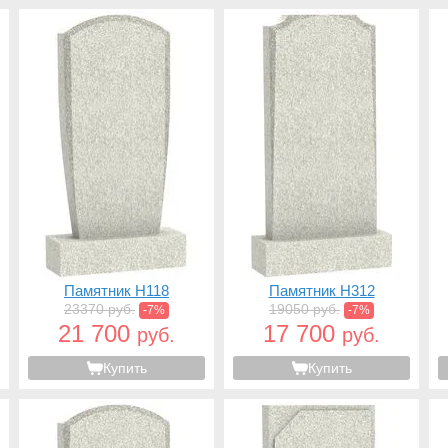
Памятник H118
Памятник H312
23370 руб.
19050 руб.
-7%
-7%
21 700
17 700
руб.
руб.
Купить
Купить