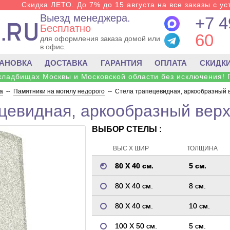
Скидка ЛЕТО. До 7% до 15 августа на все заказы с ус
Выезд менеджера.
+7 4
Бесплатно
60
для оформления заказа домой или
в офис.
ТАНОВКА
ДОСТАВКА
ГАРАНТИЯ
ОПЛАТА
СКИДК
 кладбищах Москвы и Московской области без исключения! 
а
--
Памятники на могилу недорого
--
Стела трапецевидная, аркообразный в
цевидная, аркообразный верх
ВЫБОР СТЕЛЫ :
ВЫС Х ШИР
ТОЛЩИНА
80 Х 40 см.
5 см.
80 Х 40 см.
8 см.
80 Х 40 см.
10 см.
100 Х 50 см.
5 см.