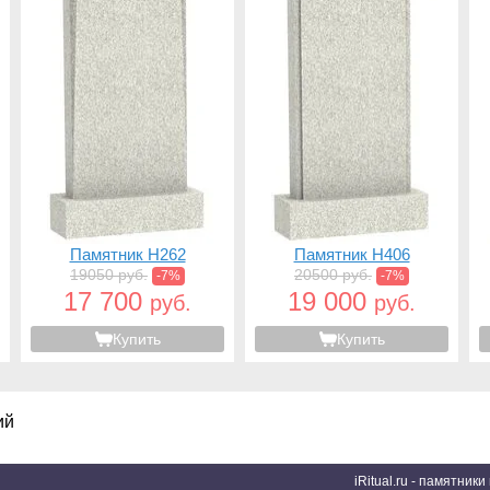
Памятник H262
Памятник H406
19050 руб.
20500 руб.
-7%
-7%
17 700
19 000
руб.
руб.
Купить
Купить
ий
iRitual.ru - памятник