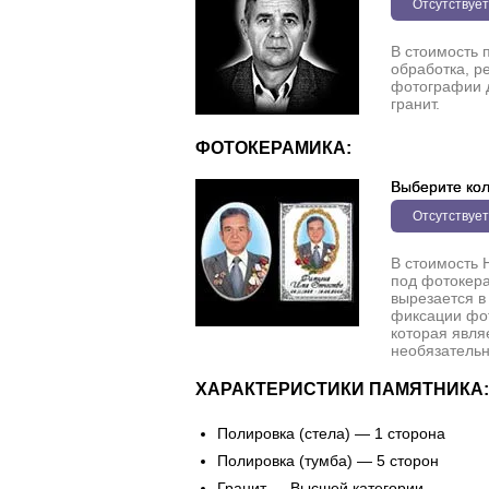
Отсутствует
В стоимость 
обработка, р
фотографии 
гранит.
ФОТОКЕРАМИКА:
Выберите кол
Отсутствует
В стоимость 
под фотокера
вырезается в
фиксации фо
которая явля
необязательн
ХАРАКТЕРИСТИКИ ПАМЯТНИКА:
Полировка (стела) — 1 сторона
Полировка (тумба) — 5 сторон
Гранит — Высшей категории