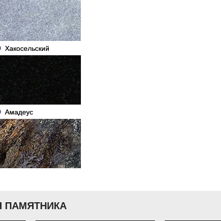
Хакосельский
Амадеус
 ПАМЯТНИКА