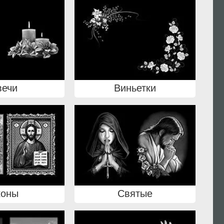
вечи
Виньетки
коны
Святые