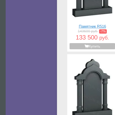
Памятник R516
143600 руб.
-7%
133 500
руб.
Купить