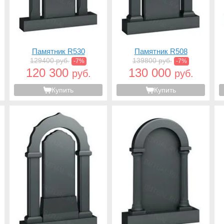
Памятник R530
Памятник R508
129400 руб.
139800 руб.
-7%
-7%
120 300
130 000
руб.
руб.
Купить
Купить