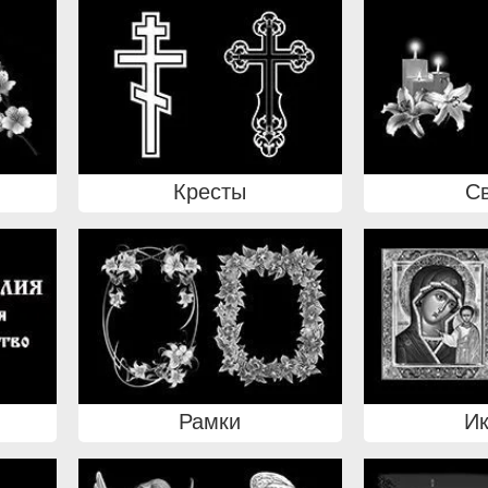
Кресты
С
Рамки
И