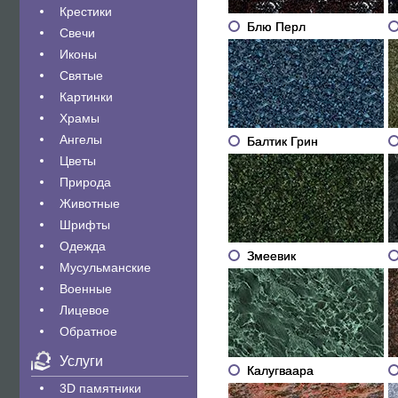
Крестики
Блю Перл
Свечи
Иконы
Святые
Картинки
Храмы
Ангелы
Балтик Грин
Цветы
Природа
Животные
Шрифты
Одежда
Змеевик
Мусульманские
Военные
Лицевое
Обратное
Услуги
Калугваара
3D памятники