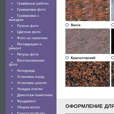
Гравëрные работы
Гравировка фото
Гравировка с
выездом
Винга
Ручное фото
Цветное фото
Фото на памятник
Реставрация и
ремонт
Ретушь фото
Красногорский
Восстановление
фото
Антидождь
Установка оград
Установка цоколя
Укладка плитки
Демонтаж памятника
Фундамент
ОФОРМЛЕНИЕ ДЛЯ
Уборка могил
Благоустройство