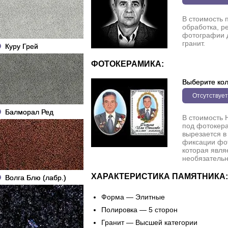
В стоимость 
обработка, р
фотографии 
гранит.
Куру Грей
ФОТОКЕРАМИКА:
Выберите кол
Отсутствует
Балморал Ред
В стоимость 
под фотокера
вырезается в
фиксации фо
которая явля
необязательн
ХАРАКТЕРИСТИКА ПАМЯТНИКА:
Волга Блю (лабр.)
Форма — Элитные
Полировка — 5 сторон
Гранит — Высшей категории