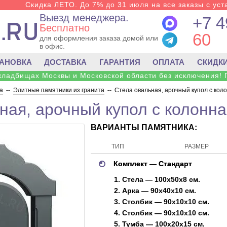
Скидка ЛЕТО. До 7% до 31 июля на все заказы с уста
Выезд менеджера.
+7 4
Бесплатно
60
для оформления заказа домой или
в офис.
ТАНОВКА
ДОСТАВКА
ГАРАНТИЯ
ОПЛАТА
СКИДК
 кладбищах Москвы и Московской области без исключения! 
а
--
Элитные памятники из гранита
--
Стела овальная, арочный купол с кол
ная, арочный купол с колонна
ВАРИАНТЫ ПАМЯТНИКА:
ТИП
РАЗМЕР
Комплект — Стандарт
1. Стела — 100x50x8 см.
2. Арка — 90x40x10 см.
3. Столбик — 90x10x10 см.
4. Столбик — 90x10x10 см.
5. Тумба — 100x20x15 см.