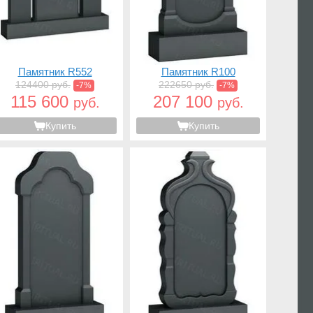
Памятник R552
Памятник R100
124400 руб.
222650 руб.
-7%
-7%
115 600
207 100
руб.
руб.
Купить
Купить