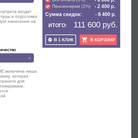
Пенсионерам (2%)
- 2 400 р.
портрета входит
Сумма скидок:
- 8 400 р.
етушь и подготовка
для нанесения на
111 600 руб.
ИТОГО:
В 1 КЛИК
В КОРЗИНУ
ичество
НЕ включена ниша
мику, которая
 граните для
токерамики,
ется
ой.