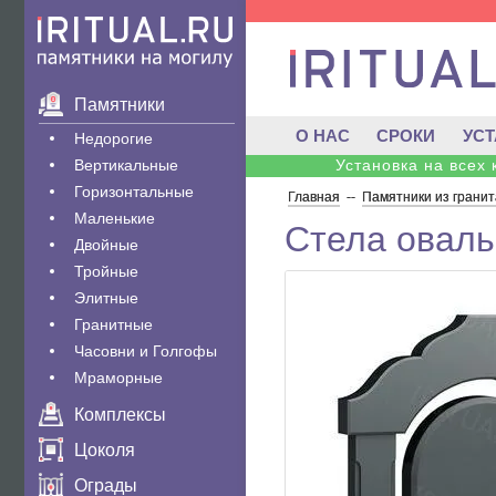
Памятники
О НАС
СРОКИ
УС
Недорогие
Вертикальные
Установка на всех
Горизонтальные
Главная
--
Памятники из гранит
Маленькие
Стела оваль
Двойные
Тройные
Элитные
Гранитные
Часовни и Голгофы
Мраморные
Комплексы
Цоколя
Ограды