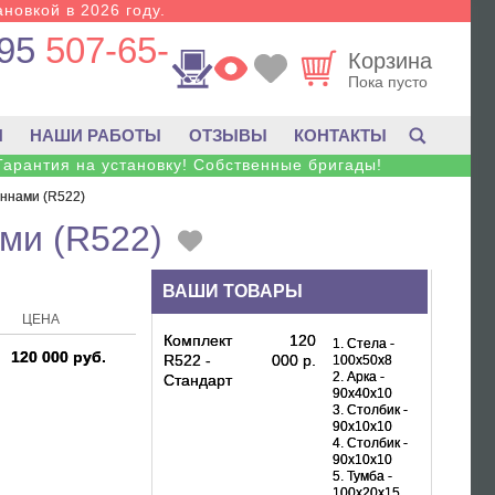
новкой в 2026 году.
95
507-65-
Корзина
Пока пусто
И
НАШИ РАБОТЫ
ОТЗЫВЫ
КОНТАКТЫ
Гарантия на установку! Собственные бригады!
оннами (R522)
ми (R522)
ВАШИ ТОВАРЫ
ЦЕНА
Комплект
120
1. Стела -
120 000 руб.
R522 -
000 р.
100x50x8
2. Арка -
Стандарт
90x40x10
3. Столбик -
90x10x10
4. Столбик -
90x10x10
5. Тумба -
100x20x15