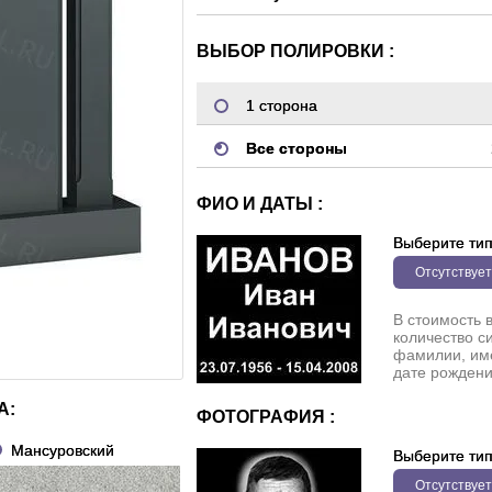
ВЫБОР ПОЛИРОВКИ :
1 сторона
Все стороны
ФИО И ДАТЫ :
Выберите ти
Отсутствует
В стоимость 
количество с
фамилии, име
дате рождени
А:
ФОТОГРАФИЯ :
Мансуровский
Выберите ти
Отсутствует