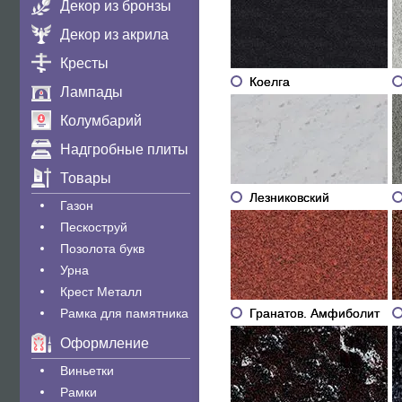
Декор из бронзы
Декор из акрила
Кресты
Коелга
Лампады
Колумбарий
Надгробные плиты
Товары
Лезниковский
Газон
Пескоструй
Позолота букв
Урна
Крест Металл
Гранатов. Амфиболит
Рамка для памятника
Оформление
Виньетки
Рамки