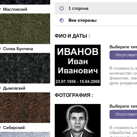
1 сторона
Масловский
Все стороны
ФИО И ДАТЫ :
Выберите ти
Сопка Бунтина
Отсутствует
В стоимость 
количество с
фамилии, име
дате рождени
Дымовский
ФОТОГРАФИЯ :
Выберите ти
Отсутствует
Сибирский
В стоимость 
обработка, р