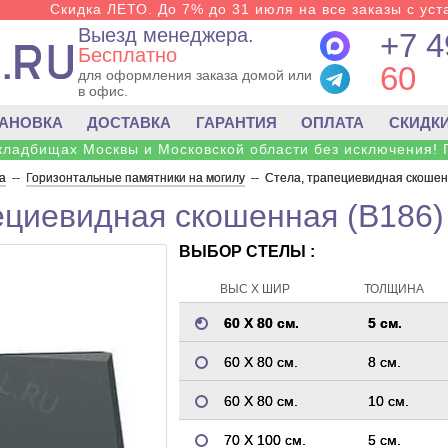
Скидка ЛЕТО. До 7% до 31 июля на все заказы с уста
Выезд менеджера.
+7 4
Бесплатно
60
для оформления заказа домой или
в офис.
ТАНОВКА
ДОСТАВКА
ГАРАНТИЯ
ОПЛАТА
СКИДК
 кладбищах Москвы и Московской области без исключения! 
а
--
Горизонтальные памятники на могилу
--
Стела, трапециевидная скошен
ециевидная скошенная (B186)
ВЫБОР СТЕЛЫ :
ВЫС Х ШИР
ТОЛЩИНА
60 Х 80 см.
5 см.
60 Х 80 см.
8 см.
60 Х 80 см.
10 см.
70 Х 100 см.
5 см.