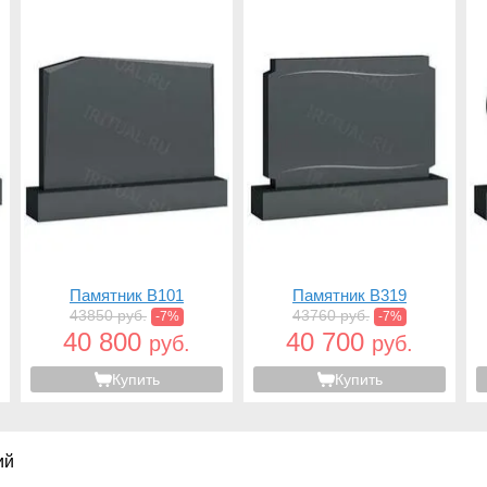
Памятник B101
Памятник B319
43850 руб.
43760 руб.
-7%
-7%
40 800
40 700
руб.
руб.
Купить
Купить
ий