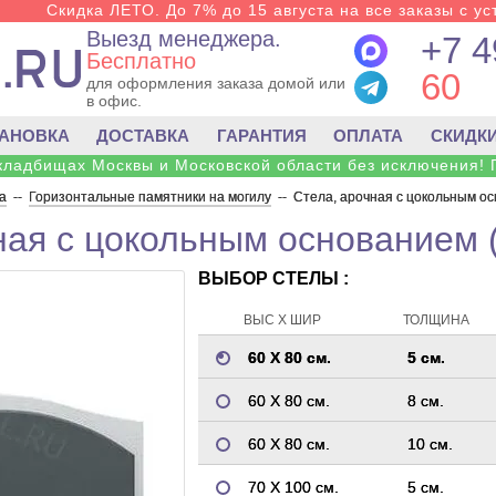
Скидка ЛЕТО. До 7% до 15 августа на все заказы с ус
Выезд менеджера.
+7 4
Бесплатно
60
для оформления заказа домой или
в офис.
ТАНОВКА
ДОСТАВКА
ГАРАНТИЯ
ОПЛАТА
СКИДК
 кладбищах Москвы и Московской области без исключения! 
а
--
Горизонтальные памятники на могилу
--
Стела, арочная с цокольным ос
ная с цокольным основанием 
ВЫБОР СТЕЛЫ :
ВЫС Х ШИР
ТОЛЩИНА
60 Х 80 см.
5 см.
60 Х 80 см.
8 см.
60 Х 80 см.
10 см.
70 Х 100 см.
5 см.