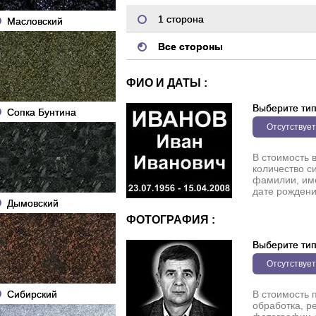
1 сторона
Масловский
Все стороны
ФИО И ДАТЫ :
Выберите ти
Сопка Бунтина
Отсутствует
В стоимость 
количество с
фамилии, име
дате рождени
Дымовский
ФОТОГРАФИЯ :
Выберите ти
Отсутствует
Сибирский
В стоимость 
обработка, р