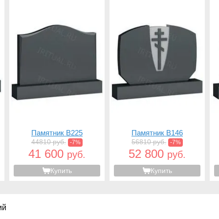
Памятник B225
Памятник B146
44810 руб.
56810 руб.
-7%
-7%
41 600
52 800
руб.
руб.
Купить
Купить
ий