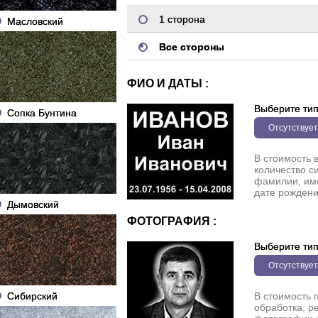
1 сторона
Масловский
Все стороны
ФИО И ДАТЫ :
Выберите ти
Сопка Бунтина
Отсутствует
В стоимость 
количество с
фамилии, име
дате рождени
Дымовский
ФОТОГРАФИЯ :
Выберите ти
Отсутствует
Сибирский
В стоимость 
обработка, р