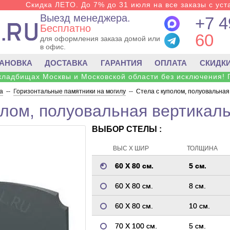
Скидка ЛЕТО. До 7% до 31 июля на все заказы с уста
Выезд менеджера.
+7 4
Бесплатно
60
для оформления заказа домой или
в офис.
ТАНОВКА
ДОСТАВКА
ГАРАНТИЯ
ОПЛАТА
СКИДК
 кладбищах Москвы и Московской области без исключения! 
а
--
Горизонтальные памятники на могилу
--
Стела с куполом, полуовальная
олом, полуовальная вертикаль
ВЫБОР СТЕЛЫ :
ВЫС Х ШИР
ТОЛЩИНА
60 Х 80 см.
5 см.
60 Х 80 см.
8 см.
60 Х 80 см.
10 см.
70 Х 100 см.
5 см.