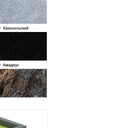
Хакосельский
Амадеус