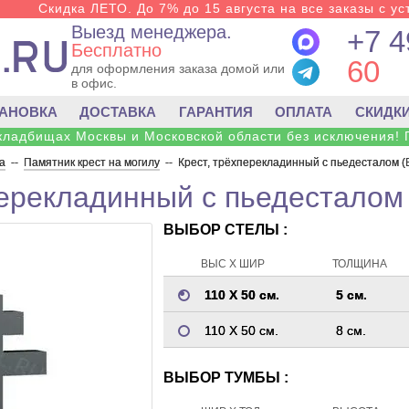
Скидка ЛЕТО. До 7% до 15 августа на все заказы с ус
Выезд менеджера.
+7 4
Бесплатно
60
для оформления заказа домой или
в офис.
ТАНОВКА
ДОСТАВКА
ГАРАНТИЯ
ОПЛАТА
СКИДК
 кладбищах Москвы и Московской области без исключения! 
а
--
Памятник крест на могилу
--
Крест, трёхперекладинный с пьедесталом (
перекладинный с пьедесталом
ВЫБОР СТЕЛЫ :
ВЫС Х ШИР
ТОЛЩИНА
110 Х 50 см.
5 см.
110 Х 50 см.
8 см.
ВЫБОР ТУМБЫ :