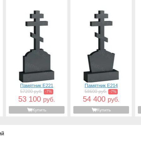
Памятник E221
Памятник E214
57200 руб.
58600 руб.
-7%
-7%
53 100
54 400
руб.
руб.
Купить
Купить
ий