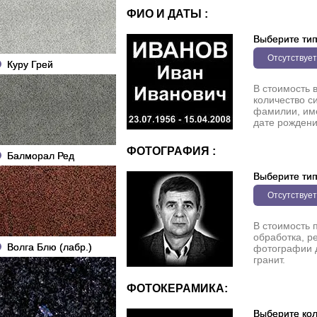
ФИО И ДАТЫ :
Выберите ти
Отсутствует
Куру Грей
В стоимость 
количество с
фамилии, име
дате рождени
ФОТОГРАФИЯ :
Балморал Ред
Выберите ти
Отсутствует
В стоимость 
обработка, р
Волга Блю (лабр.)
фотографии 
гранит.
ФОТОКЕРАМИКА:
Выберите кол