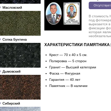
Отсутствует
Масловский
В стоимость 
под фотокера
вырезается в
фиксации фо
которая явля
необязательн
Сопка Бунтина
ХАРАКТЕРИСТИКИ ПАМЯТНИКА:
Крест — 70 х 40 х 5 см.
Полировка — 5 сторон
Гранит — Высшей категории
Дымовский
Фаска — Фигурная
Гарантия — 40 лет
Памятник — В наличии
Сибирский