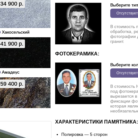
34 900 р.
Выберите ти
Отсутствует
В стоимость 
обработка, р
Хакосельский
фотографии 
гранит.
41 900 р.
ФОТОКЕРАМИКА:
Выберите кол
Амадеус
Отсутствует
59 400 р.
В стоимость 
под фотокера
вырезается в
фиксации фо
которая явля
необязательн
ХАРАКТЕРИСТИКИ ПАМЯТНИКА:
Полировка — 5 сторон