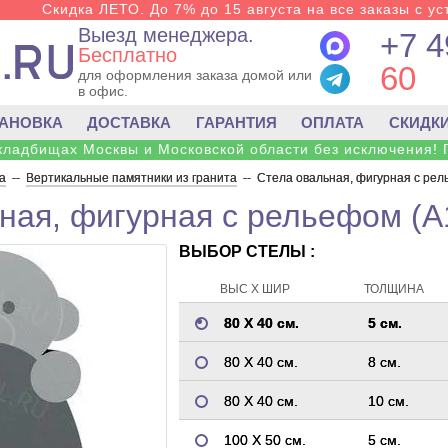
Скидка ЛЕТО. До 7% до 15 августа на все заказы с ус
Выезд менеджера.
+7 4
Бесплатно
60
для оформления заказа домой или
в офис.
ТАНОВКА
ДОСТАВКА
ГАРАНТИЯ
ОПЛАТА
СКИДК
 кладбищах Москвы и Московской области без исключения! 
а
--
Вертикальные памятники из гранита
--
Стела овальная, фигурная с рел
ная, фигурная с рельефом (A
ВЫБОР СТЕЛЫ :
ВЫС Х ШИР
ТОЛЩИНА
80 Х 40 см.
5 см.
80 Х 40 см.
8 см.
80 Х 40 см.
10 см.
100 Х 50 см.
5 см.