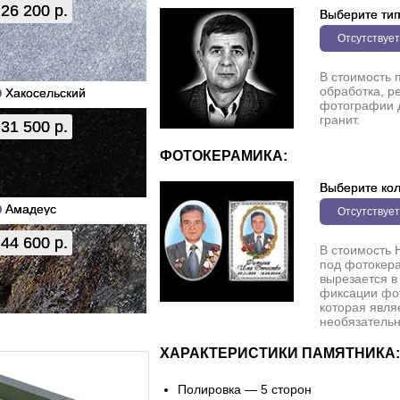
26 200 р.
Выберите ти
Отсутствует
В стоимость 
обработка, р
Хакосельский
фотографии 
гранит.
31 500 р.
ФОТОКЕРАМИКА:
Выберите кол
Амадеус
Отсутствует
44 600 р.
В стоимость 
под фотокера
вырезается в
фиксации фо
которая явля
необязательн
ХАРАКТЕРИСТИКИ ПАМЯТНИКА:
Полировка — 5 сторон