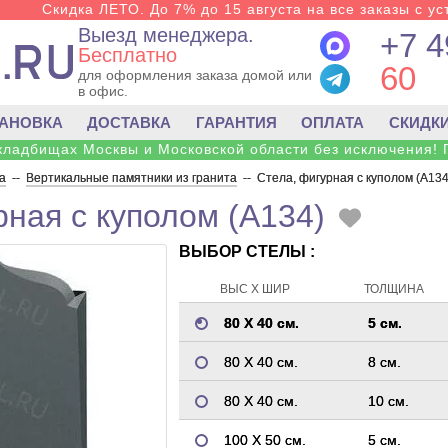
Скидка ЛЕТО. До 7% до 15 августа на все заказы с ус
Выезд менеджера.
+7 4
Бесплатно
60
для оформления заказа домой или
в офис.
ТАНОВКА
ДОСТАВКА
ГАРАНТИЯ
ОПЛАТА
СКИДК
 кладбищах Москвы и Московской области без исключения! 
а
--
Вертикальные памятники из гранита
--
Стела, фигурная с куполом (A134
рная с куполом (A134)
ВЫБОР СТЕЛЫ :
ВЫС Х ШИР
ТОЛЩИНА
80 Х 40 см.
5 см.
80 Х 40 см.
8 см.
80 Х 40 см.
10 см.
100 Х 50 см.
5 см.