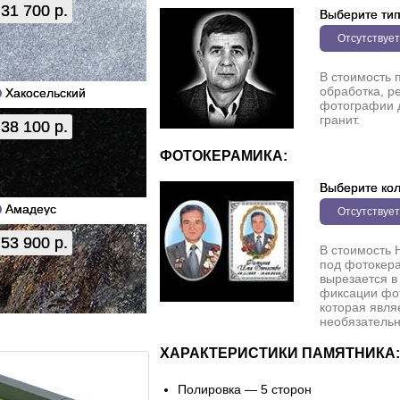
31 700 р.
Выберите ти
Отсутствует
В стоимость 
обработка, р
Хакосельский
фотографии 
гранит.
38 100 р.
ФОТОКЕРАМИКА:
Выберите кол
Амадеус
Отсутствует
53 900 р.
В стоимость 
под фотокера
вырезается в
фиксации фо
которая явля
необязательн
ХАРАКТЕРИСТИКИ ПАМЯТНИКА:
Полировка — 5 сторон