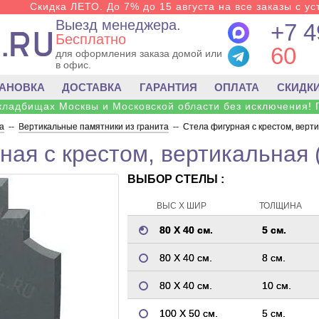
Скидка ЛЕТО. До 7% до 15 августа на все заказы с ус
Выезд менеджера.
+7 4
Бесплатно
60
для оформления заказа домой или
в офис.
ТАНОВКА
ДОСТАВКА
ГАРАНТИЯ
ОПЛАТА
СКИДК
 кладбищах Москвы и Московской области без исключения! 
а
--
Вертикальные памятники из гранита
--
Стела фигурная с крестом, верти
ная с крестом, вертикальная 
ВЫБОР СТЕЛЫ :
ВЫС Х ШИР
ТОЛЩИНА
80 Х 40 см.
5 см.
80 Х 40 см.
8 см.
80 Х 40 см.
10 см.
100 Х 50 см.
5 см.