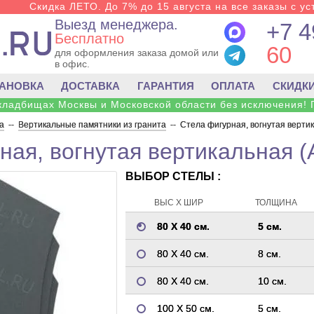
Скидка ЛЕТО. До 7% до 15 августа на все заказы с ус
Выезд менеджера.
+7 4
Бесплатно
60
для оформления заказа домой или
в офис.
ТАНОВКА
ДОСТАВКА
ГАРАНТИЯ
ОПЛАТА
СКИДК
 кладбищах Москвы и Московской области без исключения! 
а
--
Вертикальные памятники из гранита
--
Стела фигурная, вогнутая верти
ная, вогнутая вертикальная (
ВЫБОР СТЕЛЫ :
ВЫС Х ШИР
ТОЛЩИНА
80 Х 40 см.
5 см.
80 Х 40 см.
8 см.
80 Х 40 см.
10 см.
100 Х 50 см.
5 см.