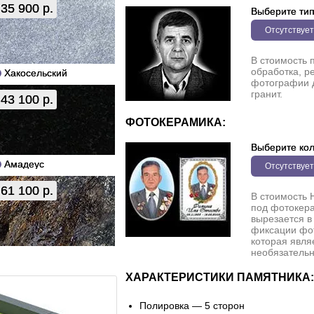
35 900 р.
Выберите ти
Отсутствует
В стоимость 
обработка, р
Хакосельский
фотографии 
гранит.
43 100 р.
ФОТОКЕРАМИКА:
Выберите кол
Амадеус
Отсутствует
61 100 р.
В стоимость 
под фотокера
вырезается в
фиксации фо
которая явля
необязательн
ХАРАКТЕРИСТИКИ ПАМЯТНИКА:
Полировка — 5 сторон