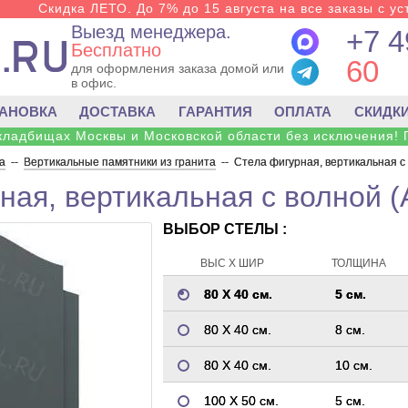
Скидка ЛЕТО. До 7% до 15 августа на все заказы с ус
Выезд менеджера.
+7 4
Бесплатно
60
для оформления заказа домой или
в офис.
ТАНОВКА
ДОСТАВКА
ГАРАНТИЯ
ОПЛАТА
СКИДК
 кладбищах Москвы и Московской области без исключения! 
а
--
Вертикальные памятники из гранита
--
Стела фигурная, вертикальная с
ная, вертикальная с волной (
ВЫБОР СТЕЛЫ :
ВЫС Х ШИР
ТОЛЩИНА
80 Х 40 см.
5 см.
80 Х 40 см.
8 см.
80 Х 40 см.
10 см.
100 Х 50 см.
5 см.