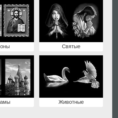
коны
Святые
рамы
Животные