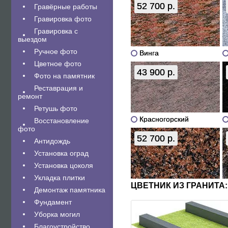
52 700 р.
Гравëрные работы
Гравировка фото
Гравировка с
выездом
Ручное фото
Винга
Цветное фото
43 900 р.
Фото на памятник
Реставрация и
ремонт
Ретушь фото
Красногорский
Восстановление
фото
52 700 р.
Антидождь
Установка оград
Установка цоколя
Укладка плитки
ЦВЕТНИК ИЗ ГРАНИТА:
Демонтаж памятника
Фундамент
Уборка могил
Благоустройство