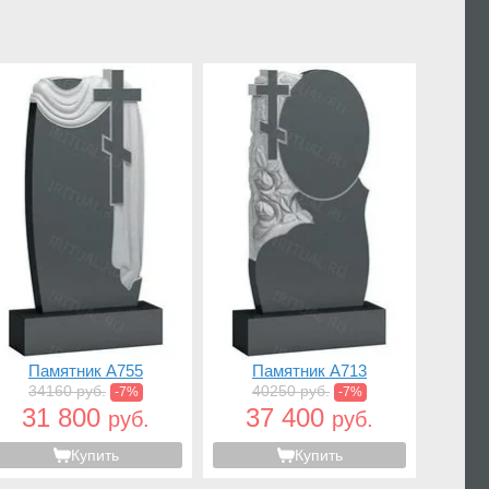
Памятник A755
Памятник A713
34160 руб.
40250 руб.
-7%
-7%
31 800
37 400
руб.
руб.
Купить
Купить