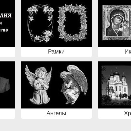
Рамки
И
Ангелы
Х