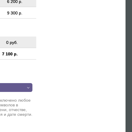
6 200 р.
9 300 р.
0 руб.
7 100 р.
п
включено любое
имволов в
ни, отчестве,
я и дате смерти.