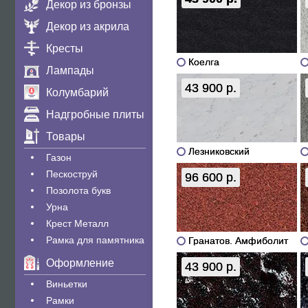
Декор из бронзы
Декор из акрила
Кресты
Коелга
Лампады
43 900 р.
Колумбарий
Надгробные плиты
Товары
Лезниковский
Газон
Пескоструй
96 600 р.
Позолота букв
Урна
Крест Металл
Рамка для памятника
Гранатов. Амфиболит
Оформление
43 900 р.
Виньетки
Рамки