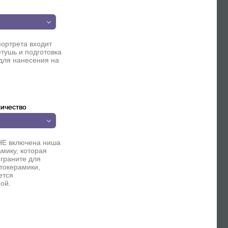
п
портрета входит
етушь и подготовка
для нанесения на
ичество
НЕ включена ниша
мику, которая
 граните для
токерамики,
ется
ой.