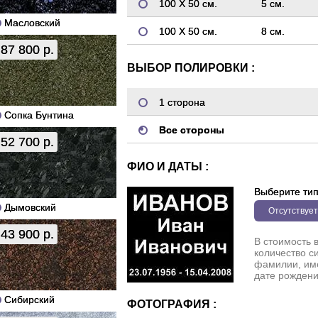
100 Х 50 см.
5 см.
Масловский
100 Х 50 см.
8 см.
87 800 р.
ВЫБОР ПОЛИРОВКИ :
1 сторона
Сопка Бунтина
Все стороны
52 700 р.
ФИО И ДАТЫ :
Выберите ти
Дымовский
Отсутствует
43 900 р.
В стоимость 
количество с
фамилии, име
дате рождени
Сибирский
ФОТОГРАФИЯ :