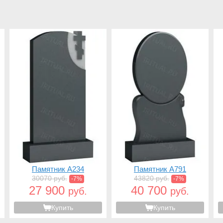
Памятник A234
Памятник A791
30070 руб.
43820 руб.
-7%
-7%
27 900
40 700
руб.
руб.
Купить
Купить