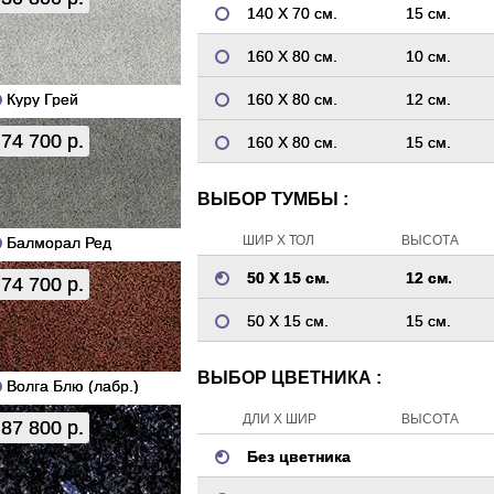
140 Х 70 см.
15 см.
160 Х 80 см.
10 см.
Куру Грей
160 Х 80 см.
12 см.
74 700 р.
160 Х 80 см.
15 см.
ВЫБОР ТУМБЫ :
ШИР Х ТОЛ
ВЫСОТА
Балморал Ред
50 Х 15 см.
12 см.
74 700 р.
50 Х 15 см.
15 см.
ВЫБОР ЦВЕТНИКА :
Волга Блю (лабр.)
ДЛИ Х ШИР
ВЫСОТА
87 800 р.
Без цветника