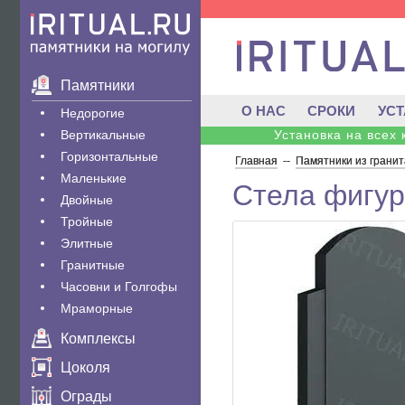
Памятники
О НАС
СРОКИ
УС
Недорогие
Вертикальные
Установка на всех
Горизонтальные
Главная
--
Памятники из гранит
Маленькие
Стела фигур
Двойные
Тройные
Элитные
Гранитные
Часовни и Голгофы
Мраморные
Комплексы
Цоколя
Ограды