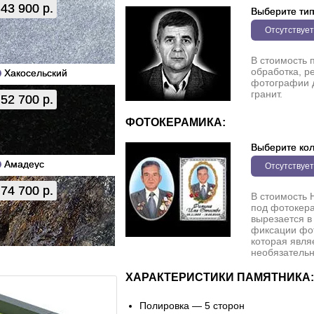
43 900 р.
Выберите ти
Отсутствует
В стоимость 
обработка, р
Хакосельский
фотографии 
гранит.
52 700 р.
ФОТОКЕРАМИКА:
Выберите кол
Амадеус
Отсутствует
74 700 р.
В стоимость 
под фотокера
вырезается в
фиксации фо
которая явля
необязательн
ХАРАКТЕРИСТИКИ ПАМЯТНИКА:
Полировка — 5 сторон