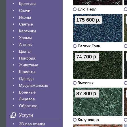
Крестики
Блю Перл
Свечи
Иконы
175 600 р.
Святые
Картинки
Храмы
Ангелы
Балтик Грин
Цветы
74 700 р.
Природа
Животные
Шрифты
Одежда
Змеевик
Мусульманские
Военные
87 800 р.
Лицевое
Обратное
Услуги
Калугваара
3D памятники