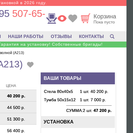
тановкой в 2026 году.
95
507-65-
Корзина
Пока пусто
И
НАШИ РАБОТЫ
ОТЗЫВЫ
КОНТАКТЫ
Гарантия на установку! Собственные бригады!
 волной (A213)
A213)
ВАШИ ТОВАРЫ
ЦЕНА
Стела 80х40х5
1 шт.
40 200 р.
40 200 р.
Тумба 50х15х12
1 шт.
7 000 р.
44 500 р.
СУММА:
2 шт.
47 200 р.
51 300 р.
УСТАНОВКА
56 400 р.