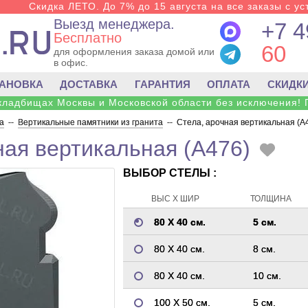
Скидка ЛЕТО. До 7% до 15 августа на все заказы с ус
Выезд менеджера.
+7 4
Бесплатно
60
для оформления заказа домой или
в офис.
ТАНОВКА
ДОСТАВКА
ГАРАНТИЯ
ОПЛАТА
СКИДК
 кладбищах Москвы и Московской области без исключения! 
а
--
Вертикальные памятники из гранита
--
Стела, арочная вертикальная (A
ная вертикальная (A476)
ВЫБОР СТЕЛЫ :
ВЫС Х ШИР
ТОЛЩИНА
80 Х 40 см.
5 см.
80 Х 40 см.
8 см.
80 Х 40 см.
10 см.
100 Х 50 см.
5 см.