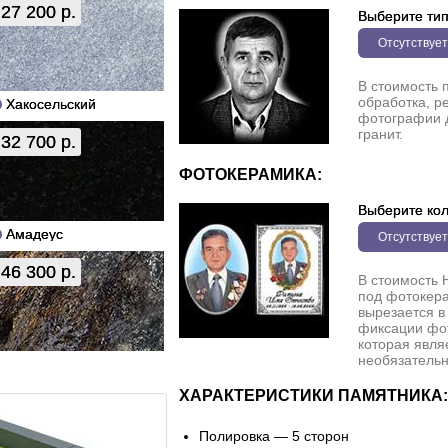
27 200 р.
Выберите ти
Отсутствует
В стоимость 
обработка, р
Хакосельский
фотографии 
гранит.
32 700 р.
ФОТОКЕРАМИКА:
Выберите кол
Амадеус
Отсутствует
46 300 р.
В стоимость 
под фотокера
вырезается в
фиксации фо
которая явля
необязательн
ХАРАКТЕРИСТИКИ ПАМЯТНИКА:
Полировка — 5 сторон