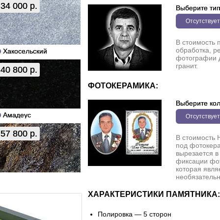
34 000 р.
Выберите ти
Отсутствует
В стоимость 
обработка, р
Хакосельский
фотографии 
гранит.
40 800 р.
ФОТОКЕРАМИКА:
Выберите кол
Амадеус
Отсутствует
57 800 р.
В стоимость 
под фотокера
вырезается в
фиксации фо
которая явля
необязательн
ХАРАКТЕРИСТИКИ ПАМЯТНИКА:
Полировка — 5 сторон