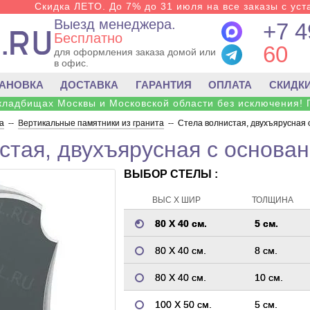
Скидка ЛЕТО. До 7% до 31 июля на все заказы с уста
Выезд менеджера.
+7 4
Бесплатно
60
для оформления заказа домой или
в офис.
ТАНОВКА
ДОСТАВКА
ГАРАНТИЯ
ОПЛАТА
СКИДК
 кладбищах Москвы и Московской области без исключения! 
а
--
Вертикальные памятники из гранита
--
Стела волнистая, двухъярусная 
стая, двухъярусная с основан
ВЫБОР СТЕЛЫ :
ВЫС Х ШИР
ТОЛЩИНА
80 Х 40 см.
5 см.
80 Х 40 см.
8 см.
80 Х 40 см.
10 см.
100 Х 50 см.
5 см.