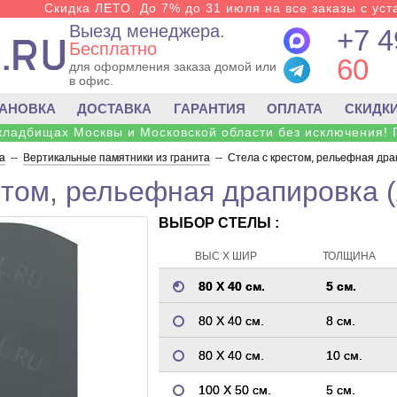
Скидка ЛЕТО. До 7% до 31 июля на все заказы с уста
Выезд менеджера.
+7 4
Бесплатно
60
для оформления заказа домой или
в офис.
ТАНОВКА
ДОСТАВКА
ГАРАНТИЯ
ОПЛАТА
СКИДК
 кладбищах Москвы и Московской области без исключения! 
а
--
Вертикальные памятники из гранита
--
Стела с крестом, рельефная дра
стом, рельефная драпировка 
ВЫБОР СТЕЛЫ :
ВЫС Х ШИР
ТОЛЩИНА
80 Х 40 см.
5 см.
80 Х 40 см.
8 см.
80 Х 40 см.
10 см.
100 Х 50 см.
5 см.