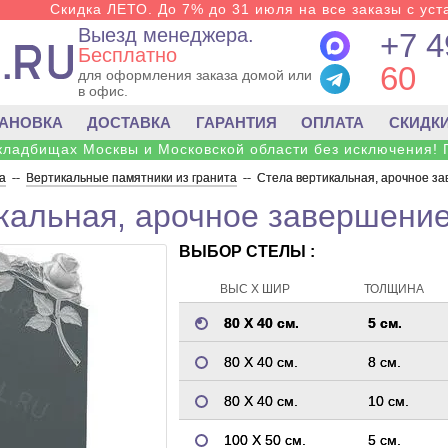
Скидка ЛЕТО. До 7% до 31 июля на все заказы с уста
Выезд менеджера.
+7 4
Бесплатно
60
для оформления заказа домой или
в офис.
ТАНОВКА
ДОСТАВКА
ГАРАНТИЯ
ОПЛАТА
СКИДК
 кладбищах Москвы и Московской области без исключения! 
а
--
Вертикальные памятники из гранита
--
Стела вертикальная, арочное за
кальная, арочное завершение
ВЫБОР СТЕЛЫ :
ВЫС Х ШИР
ТОЛЩИНА
80 Х 40 см.
5 см.
80 Х 40 см.
8 см.
80 Х 40 см.
10 см.
100 Х 50 см.
5 см.