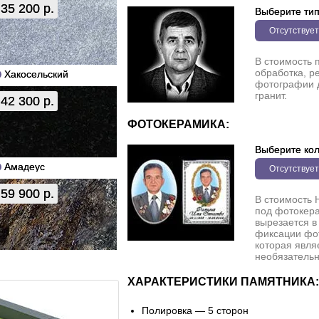
35 200 р.
Выберите ти
Отсутствует
В стоимость 
обработка, р
Хакосельский
фотографии 
гранит.
42 300 р.
ФОТОКЕРАМИКА:
Выберите кол
Амадеус
Отсутствует
59 900 р.
В стоимость 
под фотокера
вырезается в
фиксации фо
которая явля
необязательн
ХАРАКТЕРИСТИКИ ПАМЯТНИКА:
Полировка — 5 сторон