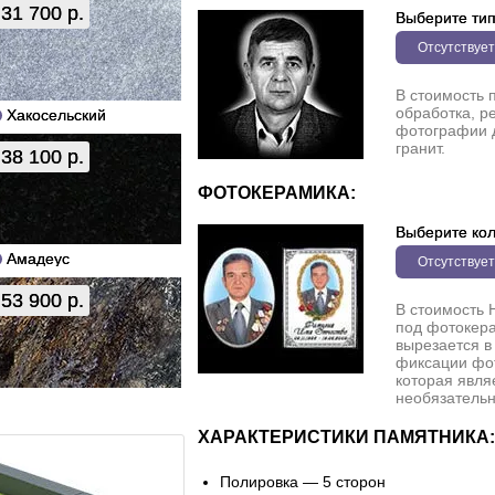
31 700 р.
Выберите ти
Отсутствует
В стоимость 
обработка, р
Хакосельский
фотографии 
гранит.
38 100 р.
ФОТОКЕРАМИКА:
Выберите кол
Амадеус
Отсутствует
53 900 р.
В стоимость 
под фотокера
вырезается в
фиксации фо
которая явля
необязательн
ХАРАКТЕРИСТИКИ ПАМЯТНИКА:
Полировка — 5 сторон