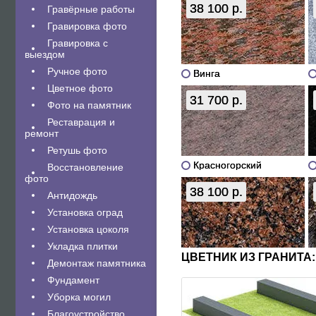
38 100 р.
Гравëрные работы
Гравировка фото
Гравировка с
выездом
Ручное фото
Винга
Цветное фото
31 700 р.
Фото на памятник
Реставрация и
ремонт
Ретушь фото
Красногорский
Восстановление
фото
38 100 р.
Антидождь
Установка оград
Установка цоколя
Укладка плитки
ЦВЕТНИК ИЗ ГРАНИТА:
Демонтаж памятника
Фундамент
Уборка могил
Благоустройство