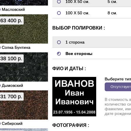
100 Х 50 см.
5 см.
Масловский
100 Х 50 см.
8 см.
63 400 р.
ВЫБОР ПОЛИРОВКИ :
1 сторона
Сопка Бунтина
Все стороны
38 100 р.
ФИО И ДАТЫ :
Выберите ти
Дымовский
Отсутствует
31 700 р.
В стоимость 
количество с
фамилии, име
дате рождени
Сибирский
ФОТОГРАФИЯ :