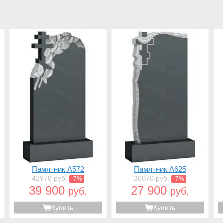
Памятник A572
Памятник A625
42970 руб.
30070 руб.
-7%
-7%
39 900
27 900
руб.
руб.
Купить
Купить