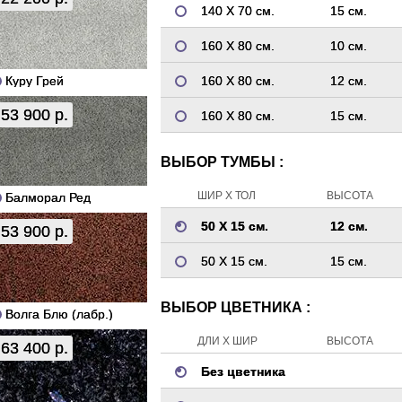
140 Х 70 см.
15 см.
160 Х 80 см.
10 см.
Куру Грей
160 Х 80 см.
12 см.
53 900 р.
160 Х 80 см.
15 см.
ВЫБОР ТУМБЫ :
ШИР Х ТОЛ
ВЫСОТА
Балморал Ред
50 Х 15 см.
12 см.
53 900 р.
50 Х 15 см.
15 см.
ВЫБОР ЦВЕТНИКА :
Волга Блю (лабр.)
ДЛИ Х ШИР
ВЫСОТА
63 400 р.
Без цветника