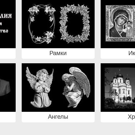
Рамки
И
Ангелы
Х