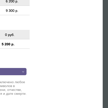
6 200 р.
9 300 р.
0 руб.
5 200 р.
п
включено любое
имволов в
ни, отчестве,
я и дате смерти.