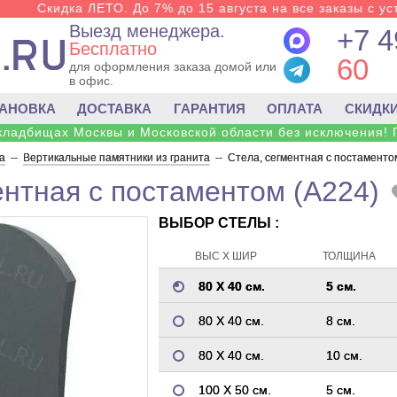
Скидка ЛЕТО. До 7% до 15 августа на все заказы с ус
Выезд менеджера.
+7 4
Бесплатно
60
для оформления заказа домой или
в офис.
ТАНОВКА
ДОСТАВКА
ГАРАНТИЯ
ОПЛАТА
СКИДК
 кладбищах Москвы и Московской области без исключения! 
а
--
Вертикальные памятники из гранита
--
Стела, сегментная с постаменто
ентная с постаментом (A224)
ВЫБОР СТЕЛЫ :
ВЫС Х ШИР
ТОЛЩИНА
80 Х 40 см.
5 см.
80 Х 40 см.
8 см.
80 Х 40 см.
10 см.
100 Х 50 см.
5 см.