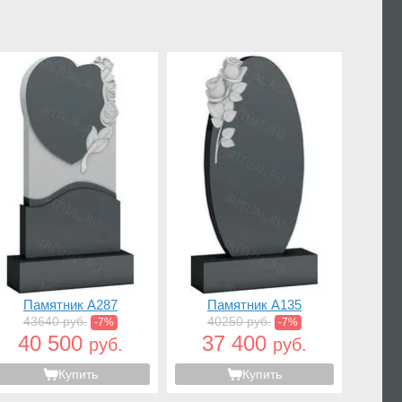
Памятник A287
Памятник A135
43640 руб.
40250 руб.
-7%
-7%
40 500
37 400
руб.
руб.
Купить
Купить