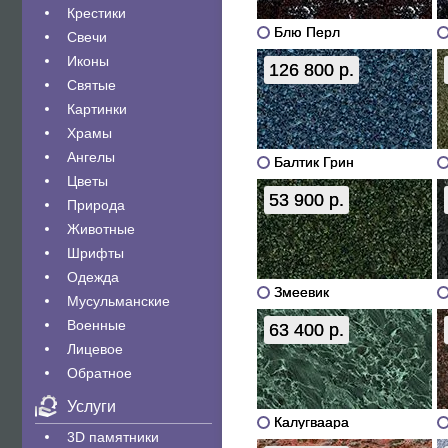
Крестики
Блю Перл
Свечи
Иконы
126 800 р.
Святые
Картинки
Храмы
Ангелы
Балтик Грин
Цветы
53 900 р.
Природа
Животные
Шрифты
Одежда
Змеевик
Мусульманские
Военные
63 400 р.
Лицевое
Обратное
Услуги
Калугваара
3D памятники