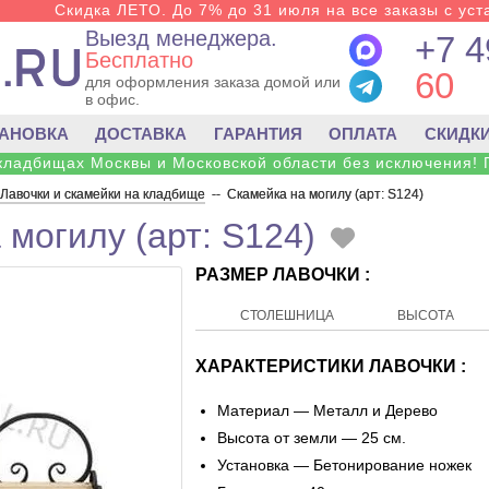
Скидка ЛЕТО. До 7% до 31 июля на все заказы с уста
Выезд менеджера.
+7 4
Бесплатно
60
для оформления заказа домой или
в офис.
ТАНОВКА
ДОСТАВКА
ГАРАНТИЯ
ОПЛАТА
СКИДК
 кладбищах Москвы и Московской области без исключения! 
Лавочки и скамейки на кладбище
--
Скамейка на могилу (арт: S124)
 могилу (арт: S124)
РАЗМЕР ЛАВОЧКИ :
СТОЛЕШНИЦА
ВЫСОТА
ХАРАКТЕРИСТИКИ ЛАВОЧКИ :
Материал — Металл и Дерево
Высота от земли — 25 см.
Установка — Бетонирование ножек