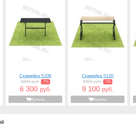
Скамейка S106
Скамейка S120
6800 руб.
9800 руб.
-7%
-7%
6 300
9 100
руб.
руб.
Купить
Купить
ий