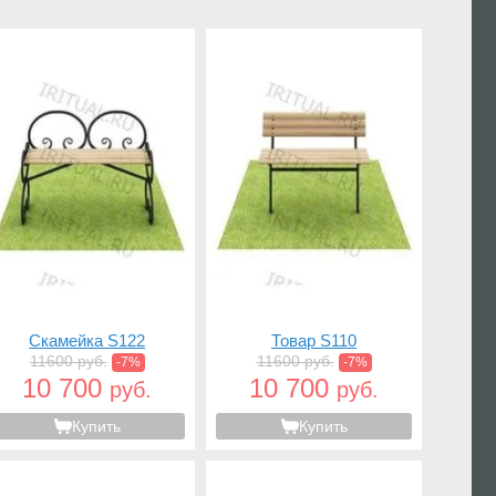
Скамейка S122
Товар S110
11600 руб.
11600 руб.
-7%
-7%
10 700
10 700
руб.
руб.
Купить
Купить