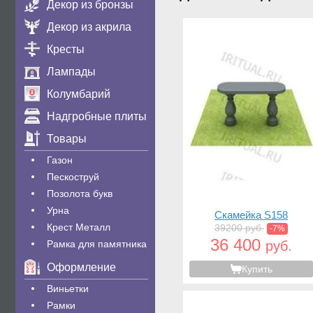
Декор из бронзы
Декор из акрила
Кресты
Лампады
Колумбарий
Надгробные плиты
Товары
Газон
Пескоструй
Позолота букв
Урна
Скамейка S158
Крест Металл
39200 руб.
-7%
36 400
Рамка для памятника
руб.
Оформление
Купить
Виньетки
Рамки