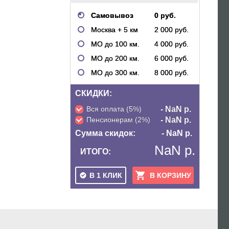
Самовывоз
0 руб.
Москва + 5 км
2 000 руб.
МО до 100 км.
4 000 руб.
МО до 200 км.
6 000 руб.
МО до 300 км.
8 000 руб.
СКИДКИ:
Вся оплата (5%)
- NaN р.
Пенсионерам (2%)
- NaN р.
Сумма скидок:
- NaN р.
NaN р.
ИТОГО:
В 1 КЛИК
В КОРЗИНУ