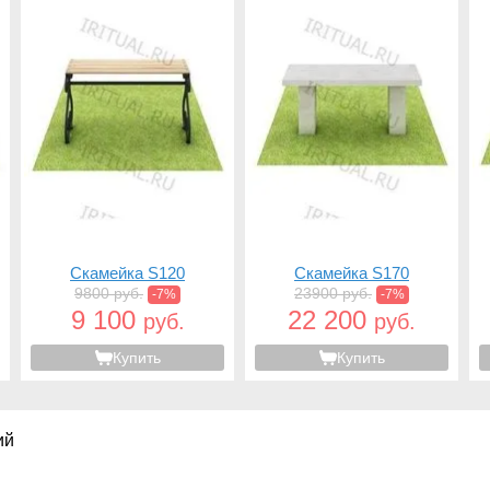
Скамейка S120
Скамейка S170
9800 руб.
23900 руб.
-7%
-7%
9 100
22 200
руб.
руб.
Купить
Купить
ий