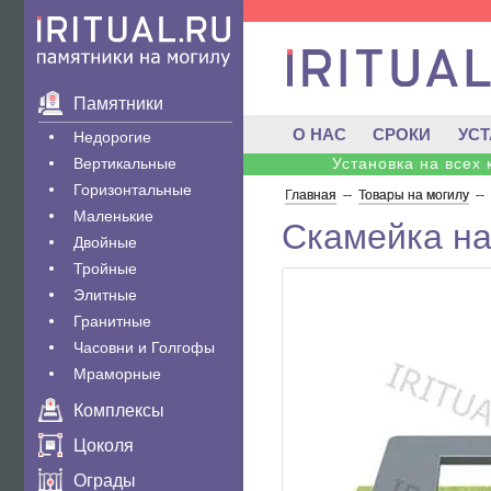
Памятники
О НАС
СРОКИ
УС
Недорогие
Вертикальные
Установка на всех
Горизонтальные
Главная
--
Товары на могилу
--
Маленькие
Скамейка на
Двойные
Тройные
Элитные
Гранитные
Часовни и Голгофы
Мраморные
Комплексы
Цоколя
Ограды