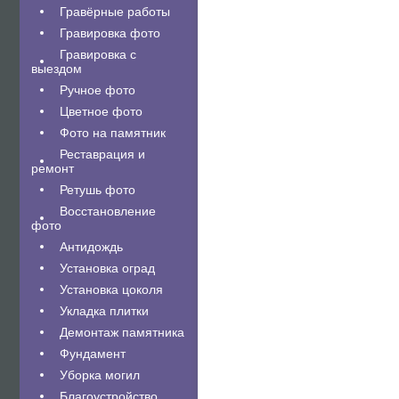
Гравëрные работы
Гравировка фото
Гравировка с
выездом
Ручное фото
Цветное фото
Фото на памятник
Реставрация и
ремонт
Ретушь фото
Восстановление
фото
Антидождь
Установка оград
Установка цоколя
Укладка плитки
Демонтаж памятника
Фундамент
Уборка могил
Благоустройство