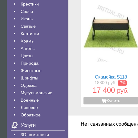
Крестики
Свечи
Иконы
Святые
Картинки
Храмы
Ангелы
Цветы
Природа
Животные
Скамейка S118
Шрифты
18800 руб.
-7%
Одежда
17 400
руб.
Мусульманские
Военные
Купить
Лицевое
Обратное
Нет связанных сообщен
Услуги
3D памятники