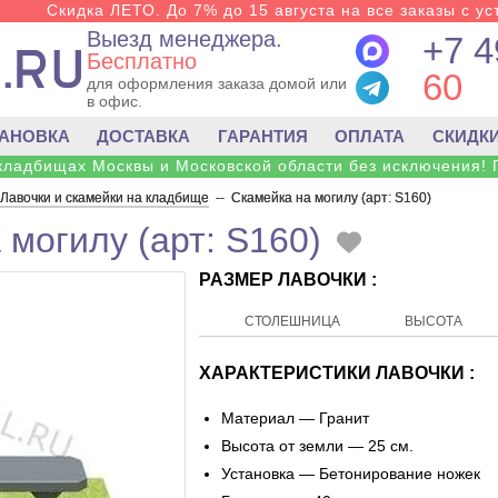
Скидка ЛЕТО. До 7% до 15 августа на все заказы с ус
Выезд менеджера.
+7 4
Бесплатно
60
для оформления заказа домой или
в офис.
ТАНОВКА
ДОСТАВКА
ГАРАНТИЯ
ОПЛАТА
СКИДК
 кладбищах Москвы и Московской области без исключения! 
Лавочки и скамейки на кладбище
--
Скамейка на могилу (арт: S160)
 могилу (арт: S160)
РАЗМЕР ЛАВОЧКИ :
СТОЛЕШНИЦА
ВЫСОТА
ХАРАКТЕРИСТИКИ ЛАВОЧКИ :
Материал — Гранит
Высота от земли — 25 см.
Установка — Бетонирование ножек