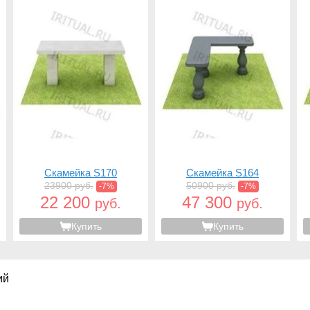
Скамейка S170
Скамейка S164
23900 руб.
50900 руб.
-7%
-7%
22 200
47 300
руб.
руб.
Купить
Купить
ий