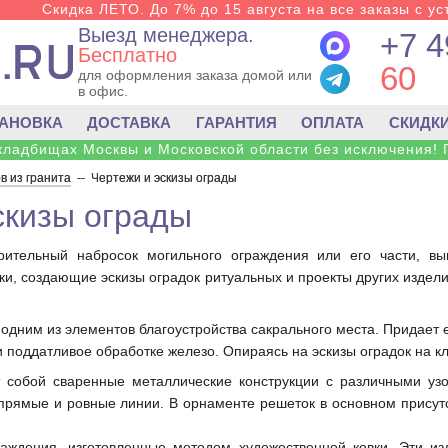
Скидка ЛЕТО. До 7% до 15 августа на все заказы с ус
Выезд менеджера.
+7 4
Бесплатно
60
для оформления заказа домой или
в офис.
ТАНОВКА
ДОСТАВКА
ГАРАНТИЯ
ОПЛАТА
СКИДК
 кладбищах Москвы и Московской области без исключения! 
в из гранита
--
Чертежи и эскизы ограды
скизы ограды
рительный набросок могильного ограждения или его части, в
, создающие эскизы оградок ритуальных и проекты других издели
 одним из элементов благоустройства сакрального места. Придает
 поддатливое обработке железо. Опираясь на эскизы оградок на 
 собой сваренные металлические конструкции с различными уз
ямые и ровные линии. В орнаменте решеток в основном присутст
аждения, изготовленные методом художественной ковки. Эти 