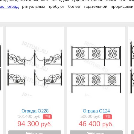
ых оград
ритуальных требуют более тщательной прорисовки 
Ограда O228
Ограда O124
101400 руб.
50000 руб.
-7%
-7%
94 300
46 400
руб.
руб.