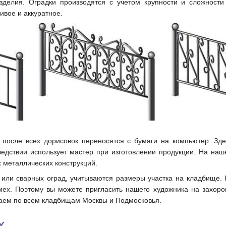
зделия. Оградки производятся с учетом крупности и сложности
ивое и аккуратное.
 после всех дорисовок переносятся с бумаги на компьютер. З
ледствии использует мастер при изготовлении продукции. На наш
х металлических конструкций.
 или сварных оград, учитываются размеры участка на кладбище. 
мех. Поэтому вы можете пригласить нашего художника на захоро
таем по всем кладбищам Москвы и Подмосковья.
х