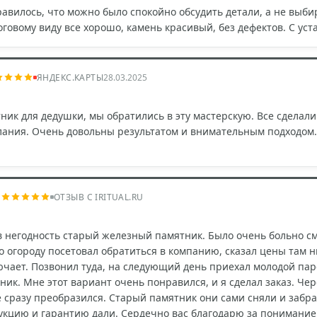
равилось, что можно было спокойно обсудить детали, а не выби
оговому виду все хорошо, камень красивый, без дефектов. С ус
ЯНДЕКС.КАРТЫ
28.03.2025
ник для дедушки, мы обратились в эту мастерскую. Все сделали
лания. Очень довольны результатом и внимательным подходом.
ч
ОТЗЫВ С IRITUAL.RU
 негодность старый железный памятник. Было очень больно смот
о огороду посетовал обратиться в компанию, сказал цены там н
ючает. Позвонил туда, на следующий день приехал молодой па
ик. Мне этот вариант очень понравился, и я сделал заказ. Че
е сразу преобразился. Старый памятник они сами сняли и забр
укцию и гарантию дали. Сердечно вас благодарю за понимание