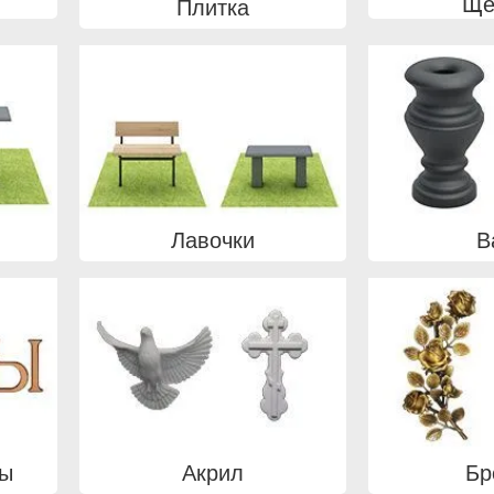
Ще
Плитка
Лавочки
В
вы
Акрил
Бр