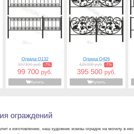
Ограда O132
Ограда O426
107300 руб.
425300 руб.
-7%
-7%
99 700
395 500
руб.
руб.
Купить
Купить
ия ограждений
упит к изготовлению, наш художник эскизы оградок на могилу в н