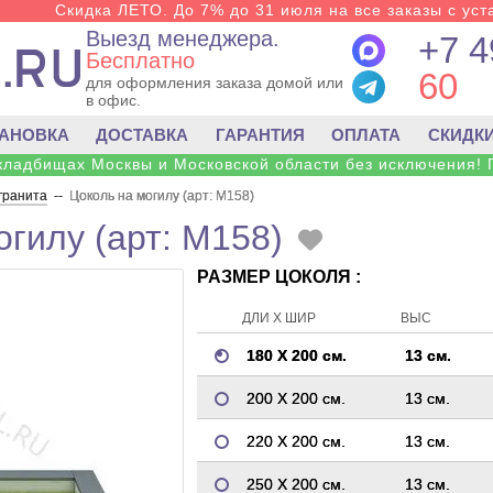
Скидка ЛЕТО. До 7% до 31 июля на все заказы с уста
Выезд менеджера.
+7 4
Бесплатно
60
для оформления заказа домой или
в офис.
ТАНОВКА
ДОСТАВКА
ГАРАНТИЯ
ОПЛАТА
СКИДК
 кладбищах Москвы и Московской области без исключения! 
 гранита
--
Цоколь на могилу (арт: M158)
огилу (арт: M158)
РАЗМЕР ЦОКОЛЯ :
ДЛИ Х ШИР
ВЫС
180 Х 200 см.
13 см.
200 Х 200 см.
13 см.
220 Х 200 см.
13 см.
250 Х 200 см.
13 см.