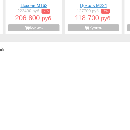
Цоколь M162
Цоколь M224
222400 руб.
127700 руб.
-7%
-7%
206 800
118 700
руб.
руб.
Купить
Купить
ий