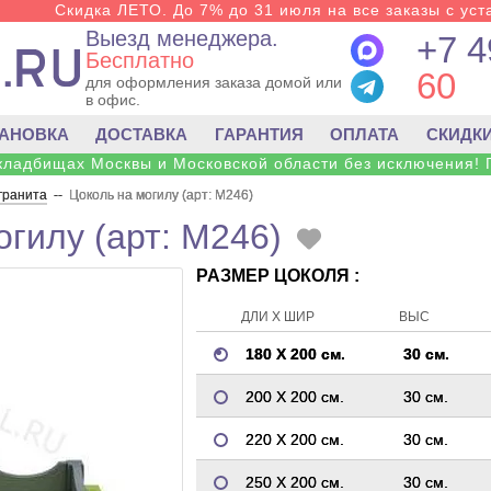
Скидка ЛЕТО. До 7% до 31 июля на все заказы с уста
Выезд менеджера.
+7 4
Бесплатно
60
для оформления заказа домой или
в офис.
ТАНОВКА
ДОСТАВКА
ГАРАНТИЯ
ОПЛАТА
СКИДК
 кладбищах Москвы и Московской области без исключения! 
 гранита
--
Цоколь на могилу (арт: M246)
огилу (арт: M246)
РАЗМЕР ЦОКОЛЯ :
ДЛИ Х ШИР
ВЫС
180 Х 200 см.
30 см.
200 Х 200 см.
30 см.
220 Х 200 см.
30 см.
250 Х 200 см.
30 см.