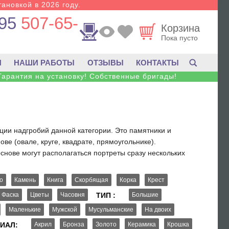
тановкой в 2026 году.
95
507-65-
Корзина
Пока пусто
И
НАШИ РАБОТЫ
ОТЗЫВЫ
КОНТАКТЫ
Гарантия на установку! Собственные бригады!
ции надгробий данной категории. Это памятники и
е (овале, круге, квадрате, прямоугольнике).
нове могут располагаться портреты сразу нескольких
о
Камень
Книга
Скорбящая
Корка
Крест
Фаска
Цветы
Часовня
ТИП :
Большие
Маленькие
Мужской
Мусульманские
На двоих
ИАЛ:
Акрил
Бронза
Золото
Керамика
Крошка