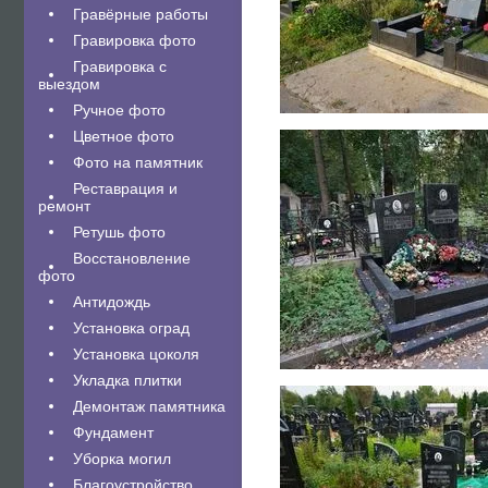
Гравëрные работы
Гравировка фото
Гравировка с
выездом
Ручное фото
Цветное фото
Фото на памятник
Реставрация и
ремонт
Ретушь фото
Восстановление
фото
Антидождь
Установка оград
Установка цоколя
Укладка плитки
Демонтаж памятника
Фундамент
Уборка могил
Благоустройство