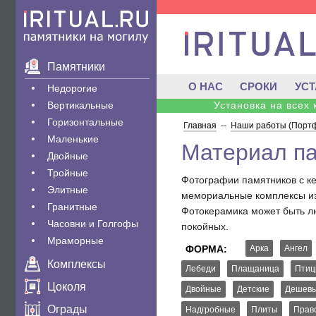
Памятники
О НАС
СРОКИ
УС
Недорогие
Вертикальные
Установка на всех
Горизонтальные
Главная
--
Наши работы (Порт
Маленькие
Материал п
Двойные
Тройные
Фотографии памятников с ке
Элитные
мемориальные комплексы из 
Гранитные
Фотокерамика может быть лю
Часовни и Голгофы
покойных.
Мраморные
ФОРМА:
Арка
Ангел
Комплексы
Лебеди
Плащаница
Пти
Цоколя
Двойные
Детские
Дешев
Ограды
Надгробные
Плиты
Прав