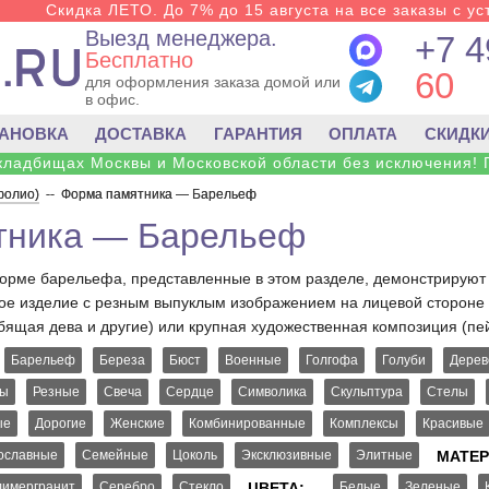
Скидка ЛЕТО. До 7% до 15 августа на все заказы с ус
Выезд менеджера.
+7 4
Бесплатно
60
для оформления заказа домой или
в офис.
ТАНОВКА
ДОСТАВКА
ГАРАНТИЯ
ОПЛАТА
СКИДК
 кладбищах Москвы и Московской области без исключения! 
фолио)
--
Форма памятника — Барельеф
тника — Барельеф
орме барельефа, представленные в этом разделе, демонстрируют 
ое изделие с резным выпуклым изображением на лицевой стороне 
орбящая дева и другие) или крупная художественная композиция (пе
Барельеф
Береза
Бюст
Военные
Голгофа
Голуби
Дерев
цы
Резные
Свеча
Сердце
Символика
Скульптура
Стелы
ые
Дорогие
Женские
Комбинированные
Комплексы
Красивые
ославные
Семейные
Цоколь
Эксклюзивные
Элитные
МАТЕР
имергранит
Серебро
Стекло
ЦВЕТА:
Белые
Зеленые