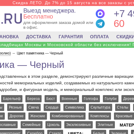
Скидка ЛЕТО. До 7% до 15 августа на все заказы с ус
Выезд менеджера.
+7 4
Бесплатно
60
для оформления заказа домой или
в офис.
ТАНОВКА
ДОСТАВКА
ГАРАНТИЯ
ОПЛАТА
СКИДК
 кладбищах Москвы и Московской области без исключения! 
фолио)
--
Цвет памятника — Черный
ника — Черный
дставленных в этом разделе, демонстрируют различные вариации 
остей мемориальных изделий, создаваемых из натурального камня
адгробие, и фигурная модель, и мемориальный комплекс или экскл
Барельеф
Береза
Бюст
Военные
Голгофа
Голуби
Дерев
цы
Резные
Свеча
Сердце
Символика
Скульптура
Стелы
ые
Дорогие
Женские
Комбинированные
Комплексы
Красивые
ославные
Семейные
Цоколь
Эксклюзивные
Элитные
МАТЕР
имергранит
Серебро
Стекло
ЦВЕТА:
Белые
Зеленые