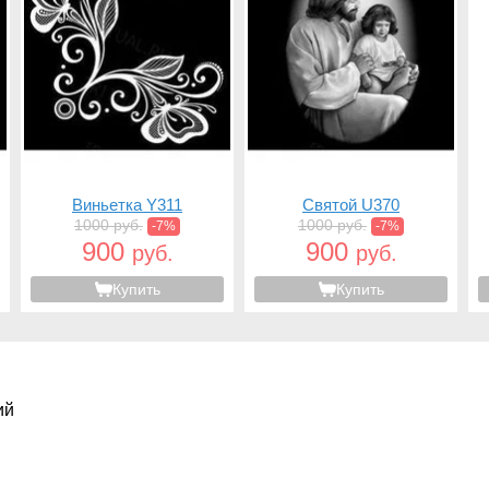
Виньетка Y311
Святой U370
1000 руб.
1000 руб.
-7%
-7%
900
900
руб.
руб.
Купить
Купить
ий