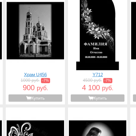
Храм U456
Y712
1000 руб.
4500 руб.
-7%
-7%
900
4 100
руб.
руб.
Купить
Купить