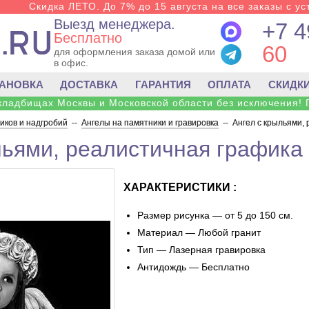
Скидка ЛЕТО. До 7% до 15 августа на все заказы с ус
Выезд менеджера.
+7 4
Бесплатно
60
для оформления заказа домой или
в офис.
ТАНОВКА
ДОСТАВКА
ГАРАНТИЯ
ОПЛАТА
СКИДК
 кладбищах Москвы и Московской области без исключения! 
ков и надгробий
--
Ангелы на памятники и гравировка
--
Ангел с крыльями,
льями, реалистичная графика
ХАРАКТЕРИСТИКИ :
Размер рисунка — от 5 до 150 см.
Материал — Любой гранит
Тип — Лазерная гравировка
Антидождь — Бесплатно