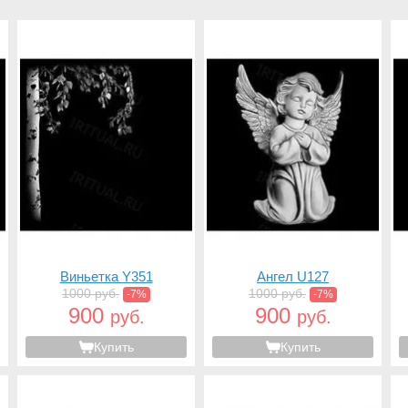
Виньетка Y351
Ангел U127
1000 руб.
1000 руб.
-7%
-7%
900
900
руб.
руб.
Купить
Купить