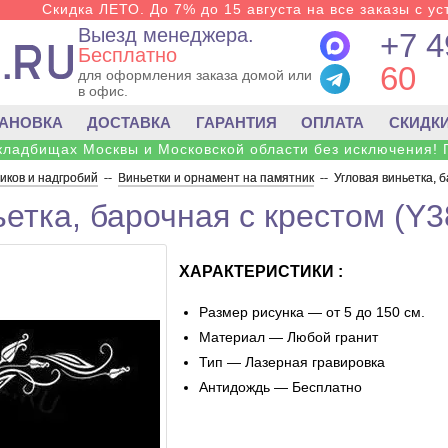
Скидка ЛЕТО. До 7% до 15 августа на все заказы с ус
Выезд менеджера.
+7 4
Бесплатно
60
для оформления заказа домой или
в офис.
ТАНОВКА
ДОСТАВКА
ГАРАНТИЯ
ОПЛАТА
СКИДК
 кладбищах Москвы и Московской области без исключения! 
ков и надгробий
--
Виньетки и орнамент на памятник
--
Угловая виньетка, б
етка, барочная с крестом (Y3
ХАРАКТЕРИСТИКИ :
Размер рисунка — от 5 до 150 см.
Материал — Любой гранит
Тип — Лазерная гравировка
Антидождь — Бесплатно