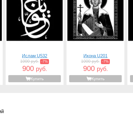
Ислам U532
Икона U201
1000 руб.
1000 руб.
-7%
-7%
900
900
руб.
руб.
Купить
Купить
ий