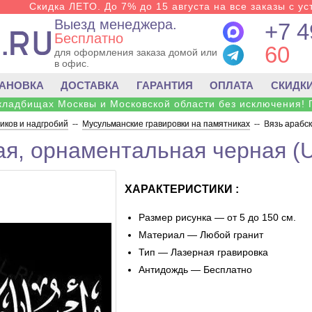
Скидка ЛЕТО. До 7% до 15 августа на все заказы с ус
Выезд менеджера.
+7 4
Бесплатно
60
для оформления заказа домой или
в офис.
ТАНОВКА
ДОСТАВКА
ГАРАНТИЯ
ОПЛАТА
СКИДК
 кладбищах Москвы и Московской области без исключения! 
ков и надгробий
--
Мусульманские гравировки на памятниках
--
Вязь арабс
ая, орнаментальная черная (
ХАРАКТЕРИСТИКИ :
Размер рисунка — от 5 до 150 см.
Материал — Любой гранит
Тип — Лазерная гравировка
Антидождь — Бесплатно