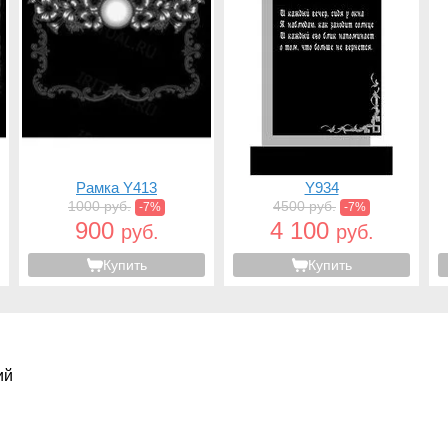
Рамка Y413
Y934
1000 руб.
4500 руб.
-7%
-7%
900
4 100
руб.
руб.
Купить
Купить
ий