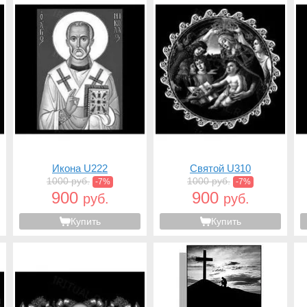
Икона U222
Святой U310
1000 руб.
1000 руб.
-7%
-7%
900
900
руб.
руб.
Купить
Купить