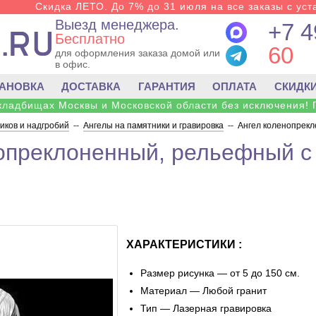
Скидка ЛЕТО. До 7% до 31 июля на все заказы с уста
Выезд менеджера.
+7 4
Бесплатно
60
для оформления заказа домой или
в офис.
ТАНОВКА
ДОСТАВКА
ГАРАНТИЯ
ОПЛАТА
СКИДК
 кладбищах Москвы и Московской области без исключения! 
ков и надгробий
--
Ангелы на памятники и гравировка
--
Ангел коленопрекл
опреклоненный, рельефный с
ХАРАКТЕРИСТИКИ :
Размер рисунка — от 5 до 150 см.
Материал — Любой гранит
Тип — Лазерная гравировка