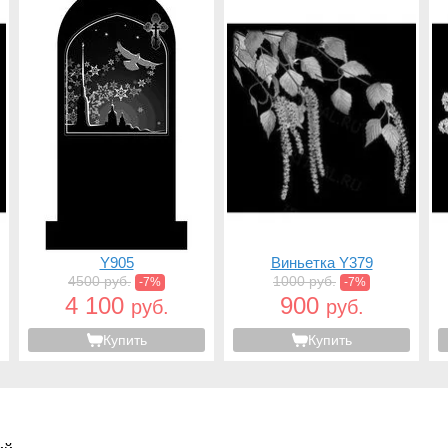
Y905
Виньетка Y379
4500 руб.
1000 руб.
-7%
-7%
4 100
900
руб.
руб.
Купить
Купить