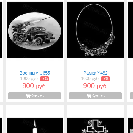
Военным U655
Рамка Y492
1000 руб.
1000 руб.
-7%
-7%
900
900
руб.
руб.
Купить
Купить