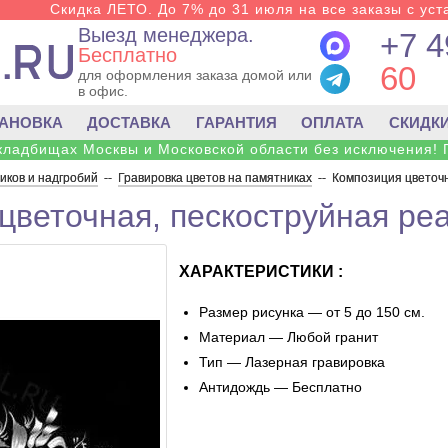
Скидка ЛЕТО. До 7% до 31 июля на все заказы с уста
Выезд менеджера.
+7 4
Бесплатно
60
для оформления заказа домой или
в офис.
ТАНОВКА
ДОСТАВКА
ГАРАНТИЯ
ОПЛАТА
СКИДК
 кладбищах Москвы и Московской области без исключения! 
ков и надгробий
--
Гравировка цветов на памятниках
--
Композиция цветочн
цветочная, пескоструйная ре
ХАРАКТЕРИСТИКИ :
Размер рисунка — от 5 до 150 см.
Материал — Любой гранит
Тип — Лазерная гравировка
Антидождь — Бесплатно