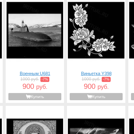
Военным U681
Виньетка Y398
1000 руб.
1000 руб.
-7%
-7%
900
900
руб.
руб.
Купить
Купить