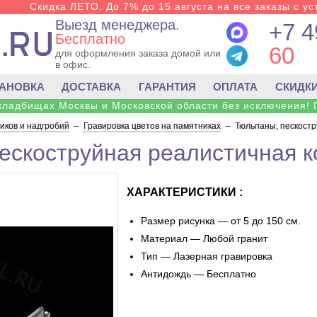
Скидка ЛЕТО. До 7% до 15 августа на все заказы с ус
Выезд менеджера.
+7 4
Бесплатно
60
для оформления заказа домой или
в офис.
ТАНОВКА
ДОСТАВКА
ГАРАНТИЯ
ОПЛАТА
СКИДК
 кладбищах Москвы и Московской области без исключения! 
ков и надгробий
--
Гравировка цветов на памятниках
--
Тюльпаны, пескостр
ескоструйная реалистичная к
ХАРАКТЕРИСТИКИ :
Размер рисунка — от 5 до 150 см.
Материал — Любой гранит
Тип — Лазерная гравировка
Антидождь — Бесплатно