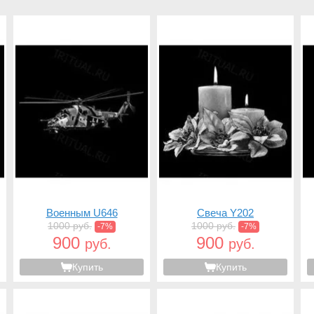
Военным U646
Свеча Y202
1000 руб.
1000 руб.
-7%
-7%
900
900
руб.
руб.
Купить
Купить