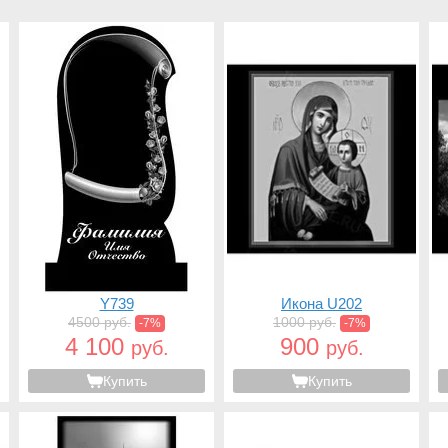
Y739
Икона U202
4500 руб.
1000 руб.
-7%
-7%
4 100
900
руб.
руб.
Купить
Купить