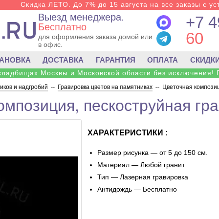
Скидка ЛЕТО. До 7% до 15 августа на все заказы с ус
Выезд менеджера.
+7 4
Бесплатно
60
для оформления заказа домой или
в офис.
ТАНОВКА
ДОСТАВКА
ГАРАНТИЯ
ОПЛАТА
СКИДК
 кладбищах Москвы и Московской области без исключения! 
ков и надгробий
--
Гравировка цветов на памятниках
--
Цветочная композиц
омпозиция, пескоструйная гра
ХАРАКТЕРИСТИКИ :
Размер рисунка — от 5 до 150 см.
Материал — Любой гранит
Тип — Лазерная гравировка
Антидождь — Бесплатно