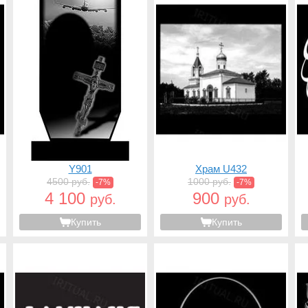
Y901
Храм U432
4500 руб.
1000 руб.
-7%
-7%
4 100
900
руб.
руб.
Купить
Купить