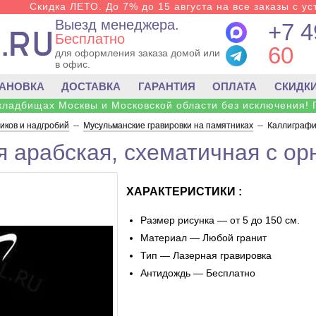
Скидка ЛЕТО. До 7% до 15 августа на все заказы с ус
Выезд менеджера.
+7 4
Бесплатно
60
для оформления заказа домой или
в офис.
ТАНОВКА
ДОСТАВКА
ГАРАНТИЯ
ОПЛАТА
СКИДК
 кладбищах Москвы и Московской области без исключения! 
ков и надгробий
--
Мусульманские гравировки на памятниках
--
Каллиграфи
 арабская, схематичная с ор
ХАРАКТЕРИСТИКИ :
Размер рисунка — от 5 до 150 см.
Материал — Любой гранит
Тип — Лазерная гравировка
Антидождь — Бесплатно