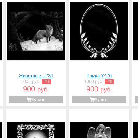
Животные U734
Рамка Y476
1000 руб.
1000 руб.
-7%
-7%
900
900
руб.
руб.
Купить
Купить