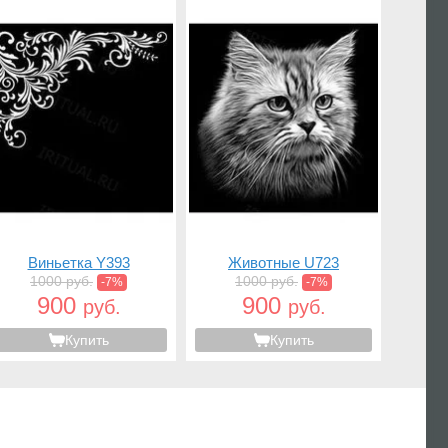
Виньетка Y393
Животные U723
1000 руб.
1000 руб.
-7%
-7%
900
900
руб.
руб.
Купить
Купить