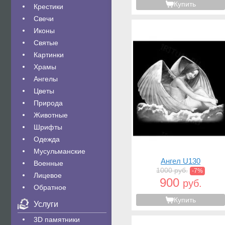
Купить
Крестики
Свечи
Иконы
Святые
Картинки
Храмы
Ангелы
Цветы
Природа
Животные
Шрифты
Одежда
Мусульманские
Ангел U130
Военные
1000 руб.
-7%
Лицевое
900
руб.
Обратное
Купить
Услуги
3D памятники