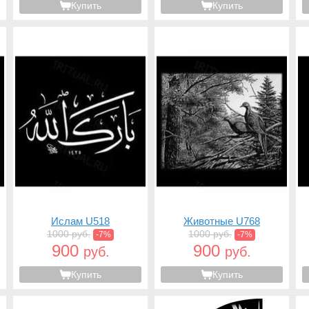
Купить
Купить
Ислам U518
Животные U768
1000 руб.
1000 руб.
-7%
-7%
900
900
руб.
руб.
Купить
Купить