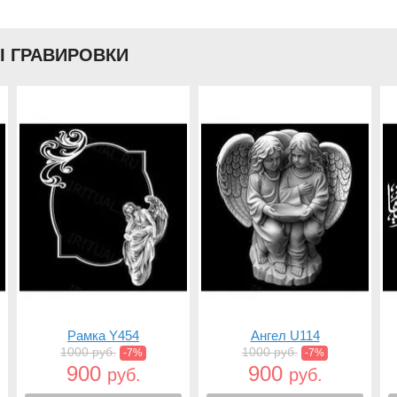
Ы ГРАВИРОВКИ
Рамка Y454
Ангел U114
1000 руб.
1000 руб.
-7%
-7%
900
900
руб.
руб.