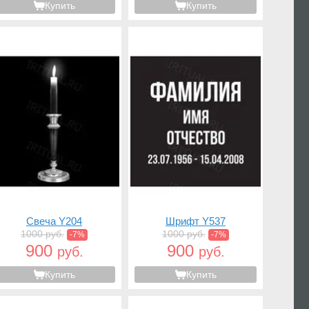
Купить
Купить
Свеча Y204
Шрифт Y537
1000 руб.
1000 руб.
-7%
-7%
900
900
руб.
руб.
Купить
Купить