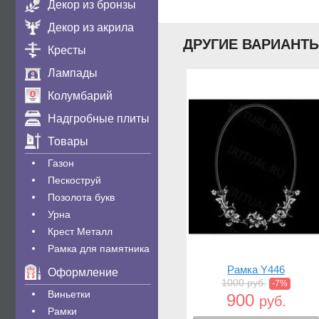
Декор из бронзы
Декор из акрила
ДРУГИЕ ВАРИАНТ
Кресты
Лампады
Колумбарий
Надгробные плиты
Товары
Газон
Пескоструй
Позолота букв
Урна
Крест Металл
Рамка для памятника
Рамка Y446
Оформление
1000 руб.
-7%
Виньетки
900
руб.
Рамки