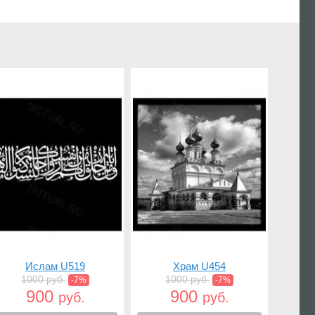
Ислам U519
Храм U454
1000 руб.
1000 руб.
-7%
-7%
900
900
руб.
руб.