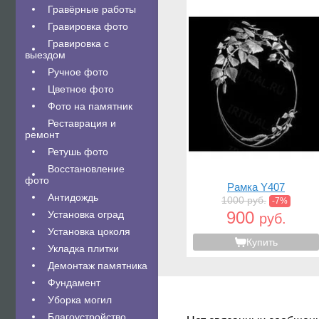
Гравëрные работы
Гравировка фото
Гравировка с
выездом
Ручное фото
Цветное фото
Фото на памятник
Реставрация и
ремонт
Ретушь фото
Восстановление
фото
Рамка Y407
Антидождь
1000 руб.
-7%
900
Установка оград
руб.
Установка цоколя
Купить
Укладка плитки
Демонтаж памятника
Фундамент
Уборка могил
Благоустройство