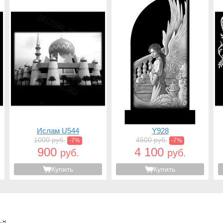
Ислам U544
Y928
1000 руб.
4500 руб.
-7%
-7%
900
4 100
руб.
руб.
Купить
Купить