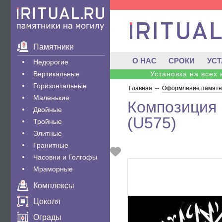
Памятники
О НАС
СРОКИ
УС
Недорогие
Вертикальные
Установка на всех
Горизонтальные
Главная
--
Оформление памятни
Маленькие
Композиция 
Двойные
(U575)
Тройные
Элитные
Гранитные
Часовни и Голгофы
Мраморные
Комплексы
Цоколя
Ограды