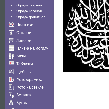
Ограда сварная
Ограда кованая
Ограда гранитная
Цветники
Столики
Лавочки
Плитка на могилу
Вазы
Таблички
Щебень
Фотокерамика
Фото на стекле
Вставка
Буквы