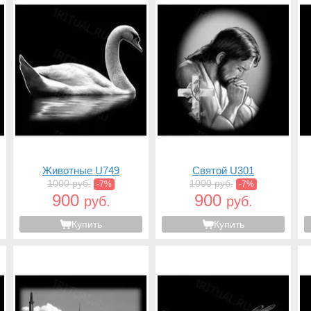
Животные U749
Святой U301
1000 руб.
1000 руб.
-7%
-7%
900
900
руб.
руб.
Купить
Купить