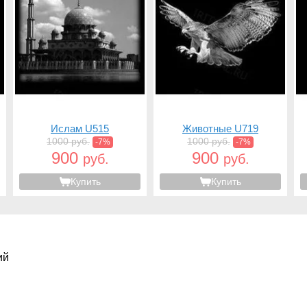
Ислам U515
Животные U719
1000 руб.
1000 руб.
-7%
-7%
900
900
руб.
руб.
Купить
Купить
ий