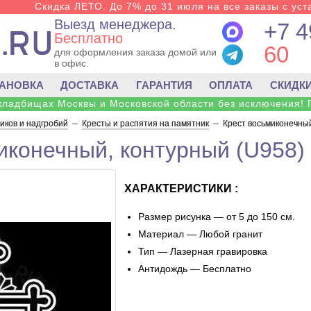
Скидка ЛЕТО. До 7% до 31 июля на все заказы с уста
Выезд менеджера.
+7 4
Бесплатно
60
для оформления заказа домой или
в офис.
ТАНОВКА
ДОСТАВКА
ГАРАНТИЯ
ОПЛАТА
СКИДК
 кладбищах Москвы и Московской области без исключения! 
ков и надгробий
--
Кресты и распятия на памятник
--
Крест восьмиконечный
иконечный, контурный (U958)
ХАРАКТЕРИСТИКИ :
Размер рисунка — от 5 до 150 см.
Материал — Любой гранит
Тип — Лазерная гравировка
Антидождь — Бесплатно