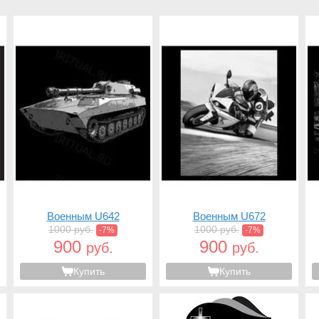
Военным U642
Военным U672
1000 руб.
1000 руб.
-7%
-7%
900
900
руб.
руб.
Купить
Купить