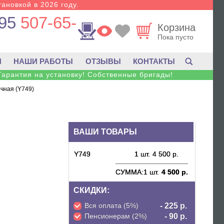
тановкой в 2026 году.
95
507-65-
Корзина
Пока пусто
И
НАШИ РАБОТЫ
ОТЗЫВЫ
КОНТАКТЫ
Гарантия на установку! Собственные бригады!
очная (Y749)
ВАШИ ТОВАРЫ
Y749
1 шт.
4 500 р.
СУММА:
1 шт.
4 500 р.
СКИДКИ:
Вся оплата (5%)
- 225 р.
Пенсионерам (2%)
- 90 р.