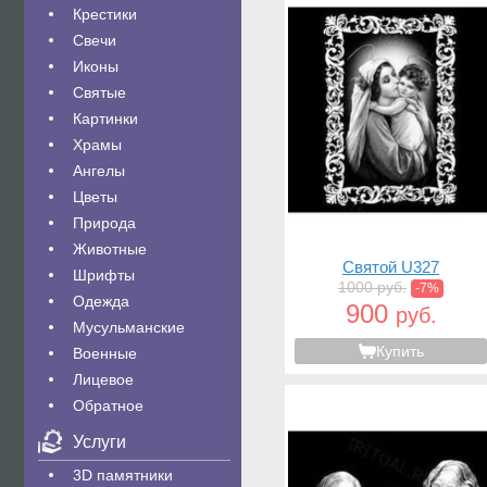
Крестики
Свечи
Иконы
Святые
Картинки
Храмы
Ангелы
Цветы
Природа
Животные
Святой U327
Шрифты
1000 руб.
-7%
Одежда
900
руб.
Мусульманские
Купить
Военные
Лицевое
Обратное
Услуги
3D памятники