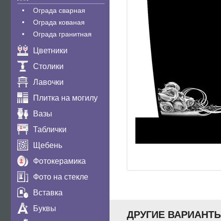
Ограда сварная
Ограда кованая
Ограда гранитная
Цветники
Столики
Лавочки
Плитка на могилу
Вазы
Таблички
Щебень
Фотокерамика
Фото на стекле
Вставка
Буквы
ДРУГИЕ ВАРИАНТ