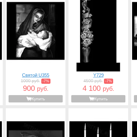
Святой U355
Y729
1000 руб.
4500 руб.
-7%
-7%
900
4 100
руб.
руб.
Купить
Купить