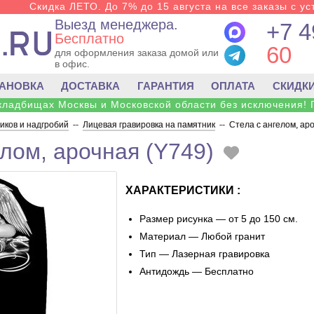
Скидка ЛЕТО. До 7% до 15 августа на все заказы с ус
Выезд менеджера.
+7 4
Бесплатно
60
для оформления заказа домой или
в офис.
ТАНОВКА
ДОСТАВКА
ГАРАНТИЯ
ОПЛАТА
СКИДК
 кладбищах Москвы и Московской области без исключения! 
ков и надгробий
--
Лицевая гравировка на памятник
--
Стела с ангелом, ар
елом, арочная (Y749)
ХАРАКТЕРИСТИКИ :
Размер рисунка — от 5 до 150 см.
Материал — Любой гранит
Тип — Лазерная гравировка
Антидождь — Бесплатно