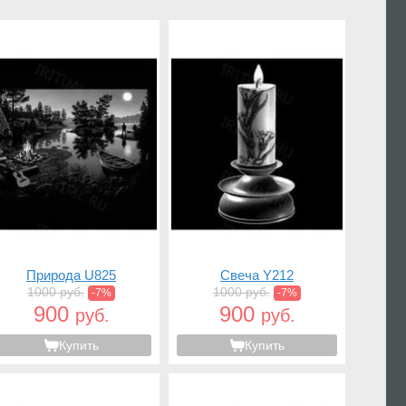
Природа U825
Свеча Y212
1000 руб.
1000 руб.
-7%
-7%
900
900
руб.
руб.
Купить
Купить