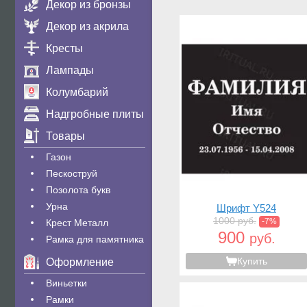
Декор из бронзы
Декор из акрила
Кресты
Лампады
Колумбарий
Надгробные плиты
Товары
Газон
Пескоструй
Позолота букв
Урна
Шрифт Y524
1000 руб.
-7%
Крест Металл
900
руб.
Рамка для памятника
Купить
Оформление
Виньетки
Рамки