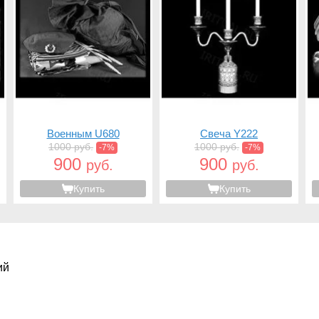
Военным U680
Свеча Y222
1000 руб.
1000 руб.
-7%
-7%
900
900
руб.
руб.
Купить
Купить
ий