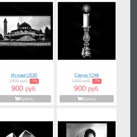
Ислам U530
Свеча Y246
1000 руб.
1000 руб.
-7%
-7%
900
900
руб.
руб.
Купить
Купить