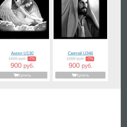
Ангел U130
Святой U346
1000 руб.
1000 руб.
-7%
-7%
900
900
руб.
руб.
Купить
Купить