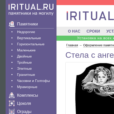
Памятники
О НАС
СРОКИ
УС
Недорогие
Вертикальные
Установка на всех
Горизонтальные
Главная
--
Оформление памятни
Маленькие
Стела с анг
Двойные
Тройные
Элитные
Гранитные
Часовни и Голгофы
Мраморные
Комплексы
Цоколя
Ограды