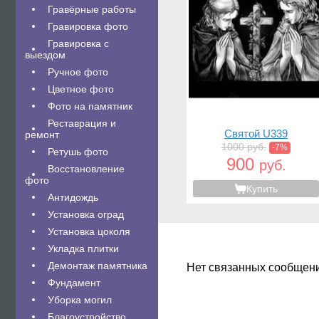
Гравëрные работы
Гравировка фото
Гравировка с
выездом
Ручное фото
Цветное фото
Фото на памятник
Реставрация и
Святой U339
ремонт
1000 руб.
-7%
Ретушь фото
900
руб.
Восстановление
фото
Купить
Антидождь
Установка оград
Установка цоколя
Укладка плитки
Демонтаж памятника
Нет связанных сообщен
Фундамент
Уборка могил
Благоустройство