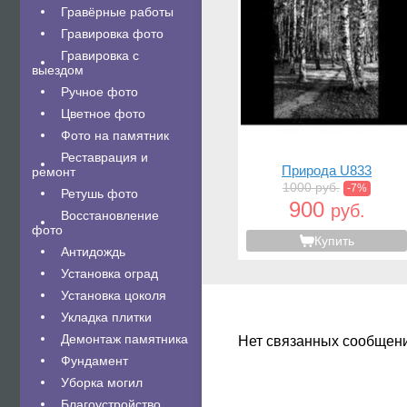
Гравëрные работы
Гравировка фото
Гравировка с
выездом
Ручное фото
Цветное фото
Фото на памятник
Реставрация и
Природа U833
ремонт
1000 руб.
-7%
Ретушь фото
900
руб.
Восстановление
фото
Купить
Антидождь
Установка оград
Установка цоколя
Укладка плитки
Демонтаж памятника
Нет связанных сообщен
Фундамент
Уборка могил
Благоустройство