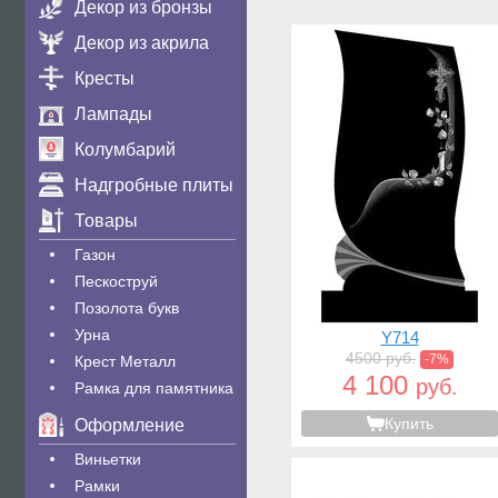
Декор из бронзы
Декор из акрила
Кресты
Лампады
Колумбарий
Надгробные плиты
Товары
Газон
Пескоструй
Позолота букв
Урна
Y714
4500 руб.
-7%
Крест Металл
4 100
руб.
Рамка для памятника
Купить
Оформление
Виньетки
Рамки