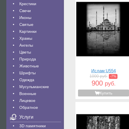
Крестики
Свечи
Иконы
Святые
Картинки
Храмы
Ангелы
Цветы
Природа
Животные
Ислам U554
Шрифты
1000 руб.
-7%
Одежда
900
руб.
Мусульманские
Купить
Военные
Лицевое
Обратное
Услуги
3D памятники