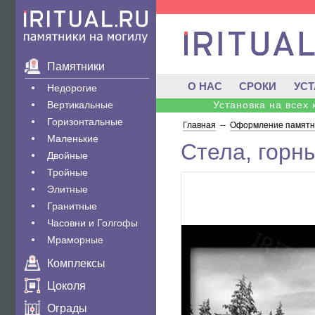
Памятники
О НАС
СРОКИ
УС
Недорогие
Вертикальные
Установка на всех
Горизонтальные
Главная
--
Оформление памятни
Маленькие
Стела, горн
Двойные
Тройные
Элитные
Гранитные
Часовни и Голгофы
Мраморные
Комплексы
Цоколя
Ограды