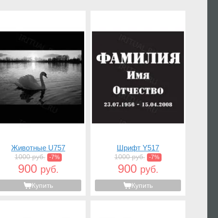
Животные U757
Шрифт Y517
1000 руб.
1000 руб.
-7%
-7%
900
900
руб.
руб.
Купить
Купить