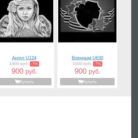
Ангел U124
Военным U630
1000 руб.
1000 руб.
-7%
-7%
900
900
руб.
руб.
Купить
Купить