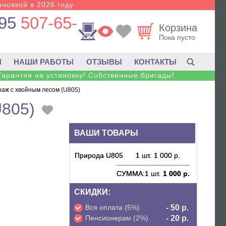
новкой в 2026 году.
95
507-65-
Корзина
Пока пусто
И
НАШИ РАБОТЫ
ОТЗЫВЫ
КОНТАКТЫ
Гарантия на установку! Собственные бригады!
заж с хвойным лесом (U805)
U805)
ВАШИ ТОВАРЫ
Природа U805
1 шт.
1 000 р.
СУММА:
1 шт.
1 000 р.
СКИДКИ:
Вся оплата (5%)
- 50 р.
Пенсионерам (2%)
- 20 р.