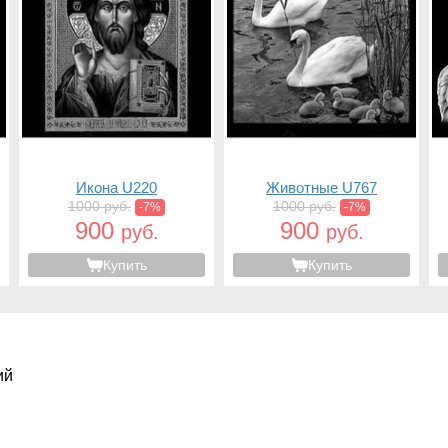
Икона U220
Животные U767
1000 руб.
1000 руб.
-7%
-7%
900
900
руб.
руб.
Купить
Купить
ий