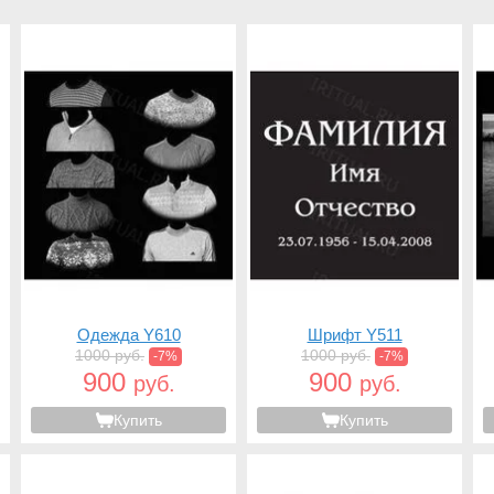
Одежда Y610
Шрифт Y511
1000 руб.
1000 руб.
-7%
-7%
900
900
руб.
руб.
Купить
Купить