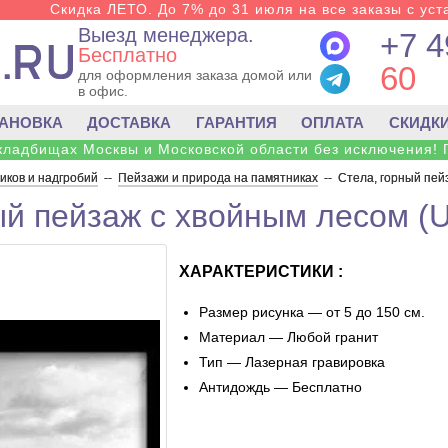
Скидка ЛЕТО. До 7% до 31 июля на все заказы с уста
Выезд менеджера.
+7 4
Бесплатно
60
для оформления заказа домой или
в офис.
ТАНОВКА
ДОСТАВКА
ГАРАНТИЯ
ОПЛАТА
СКИДК
 кладбищах Москвы и Московской области без исключения! 
ков и надгробий
--
Пейзажи и природа на памятниках
--
Стела, горный пей
ый пейзаж с хвойным лесом (
ХАРАКТЕРИСТИКИ :
Размер рисунка — от 5 до 150 см.
Материал — Любой гранит
Тип — Лазерная гравировка
Антидождь — Бесплатно