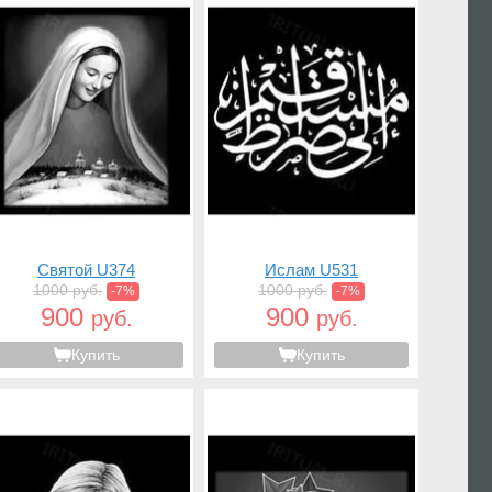
Святой U374
Ислам U531
1000 руб.
1000 руб.
-7%
-7%
900
900
руб.
руб.
Купить
Купить