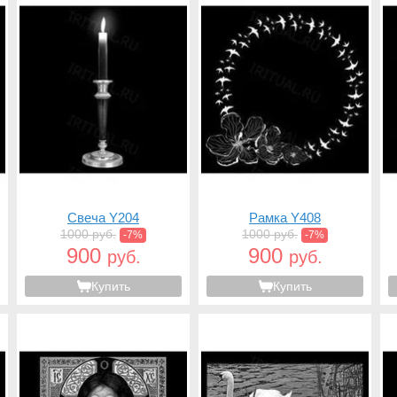
Свеча Y204
Рамка Y408
1000 руб.
1000 руб.
-7%
-7%
900
900
руб.
руб.
Купить
Купить