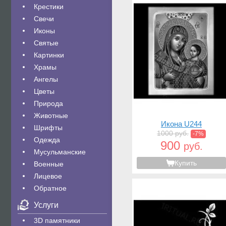
Крестики
Свечи
Иконы
Святые
Картинки
Храмы
Ангелы
Цветы
Природа
Животные
Икона U244
Шрифты
1000 руб.
-7%
Одежда
900
руб.
Мусульманские
Купить
Военные
Лицевое
Обратное
Услуги
3D памятники