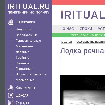
Памятники
О НАС
СРОКИ
УС
Недорогие
Вертикальные
Установка на всех
Горизонтальные
Главная
--
Оформление памятни
Маленькие
Лодка речна
Двойные
Тройные
Элитные
Гранитные
Часовни и Голгофы
Мраморные
Комплексы
Цоколя
Ограды