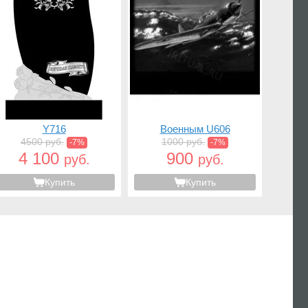
Y716
Военным U606
4500 руб.
1000 руб.
-7%
-7%
4 100
900
руб.
руб.
Купить
Купить