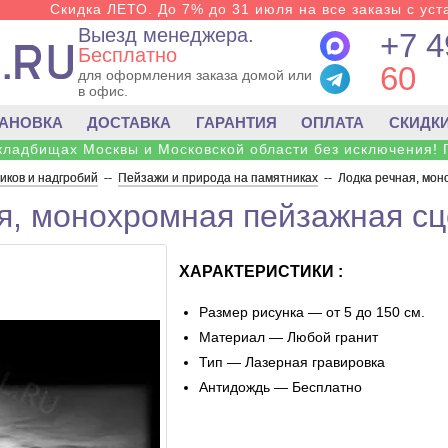
Скидка ЛЕТО. До 7% до 31 июля на все заказы с уста
Выезд менеджера.
+7 4
Бесплатно
60
для оформления заказа домой или
в офис.
ТАНОВКА
ДОСТАВКА
ГАРАНТИЯ
ОПЛАТА
СКИДК
 кладбищах Москвы и Московской области без исключения! 
ков и надгробий
--
Пейзажи и природа на памятниках
--
Лодка речная, мон
я, монохромная пейзажная сц
ХАРАКТЕРИСТИКИ :
Размер рисунка — от 5 до 150 см.
Материал — Любой гранит
Тип — Лазерная гравировка
Антидождь — Бесплатно