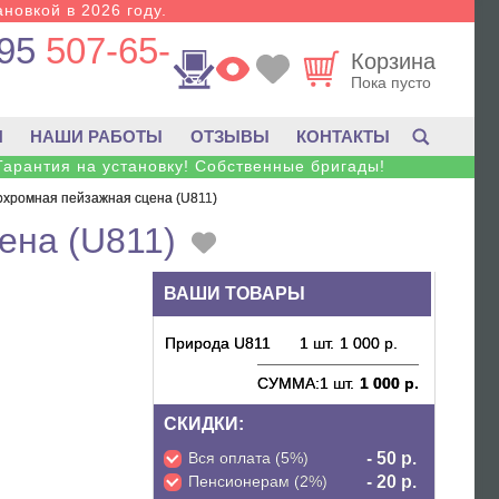
новкой в 2026 году.
95
507-65-
Корзина
Пока пусто
И
НАШИ РАБОТЫ
ОТЗЫВЫ
КОНТАКТЫ
Гарантия на установку! Собственные бригады!
охромная пейзажная сцена (U811)
ена (U811)
ВАШИ ТОВАРЫ
Природа U811
1 шт.
1 000 р.
СУММА:
1 шт.
1 000 р.
СКИДКИ:
Вся оплата (5%)
- 50 р.
Пенсионерам (2%)
- 20 р.