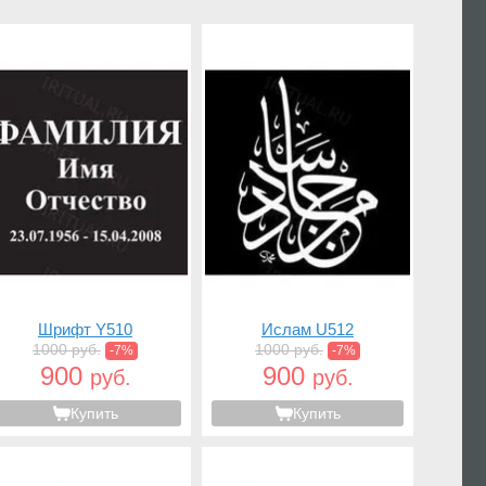
Шрифт Y510
Ислам U512
1000 руб.
1000 руб.
-7%
-7%
900
900
руб.
руб.
Купить
Купить