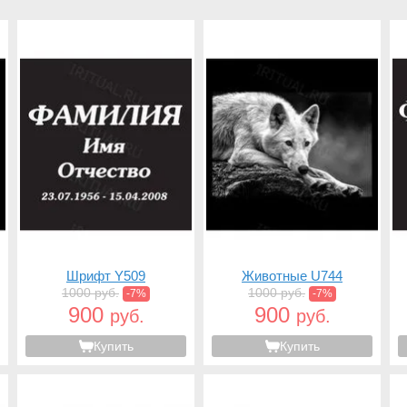
Шрифт Y509
Животные U744
1000 руб.
1000 руб.
-7%
-7%
900
900
руб.
руб.
Купить
Купить