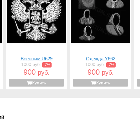
Военным U629
Одежда Y662
1000 руб.
1000 руб.
-7%
-7%
900
900
руб.
руб.
Купить
Купить
ий