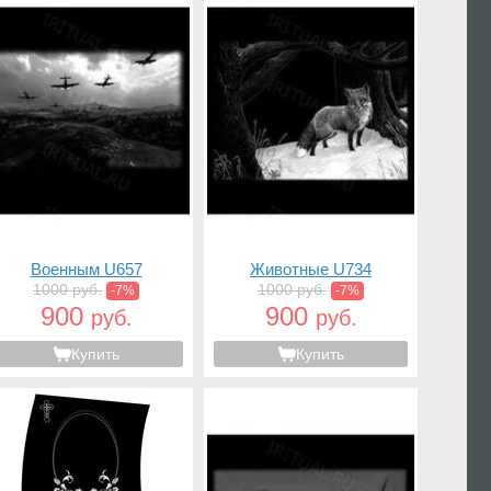
Военным U657
Животные U734
1000 руб.
1000 руб.
-7%
-7%
900
900
руб.
руб.
Купить
Купить