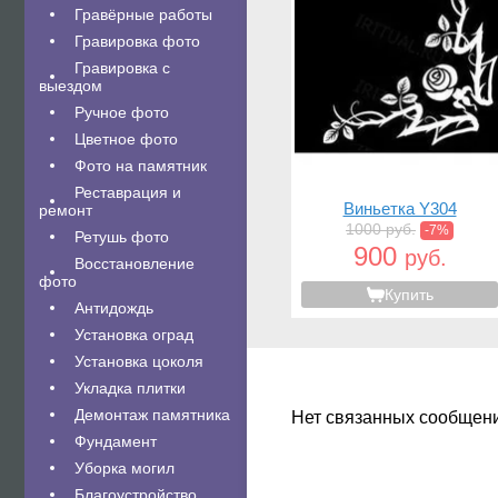
Гравëрные работы
Гравировка фото
Гравировка с
выездом
Ручное фото
Цветное фото
Фото на памятник
Реставрация и
Виньетка Y304
ремонт
1000 руб.
-7%
Ретушь фото
900
руб.
Восстановление
фото
Купить
Антидождь
Установка оград
Установка цоколя
Укладка плитки
Демонтаж памятника
Нет связанных сообщен
Фундамент
Уборка могил
Благоустройство