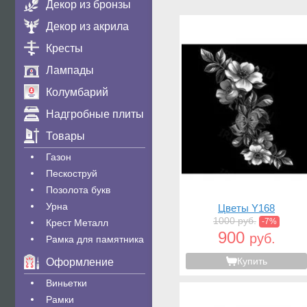
Декор из бронзы
Декор из акрила
Кресты
Лампады
Колумбарий
Надгробные плиты
Товары
Газон
Пескоструй
Позолота букв
Урна
Цветы Y168
1000 руб.
-7%
Крест Металл
900
руб.
Рамка для памятника
Купить
Оформление
Виньетки
Рамки