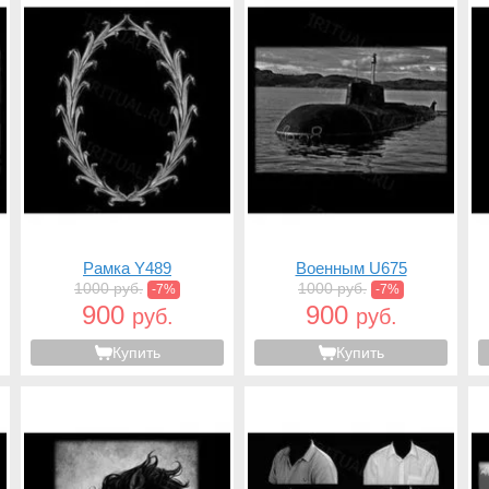
Рамка Y489
Военным U675
1000 руб.
1000 руб.
-7%
-7%
900
900
руб.
руб.
Купить
Купить