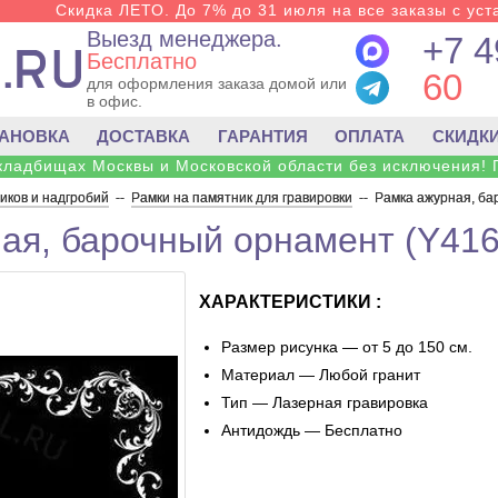
Скидка ЛЕТО. До 7% до 31 июля на все заказы с уста
Выезд менеджера.
+7 4
Бесплатно
60
для оформления заказа домой или
в офис.
ТАНОВКА
ДОСТАВКА
ГАРАНТИЯ
ОПЛАТА
СКИДК
 кладбищах Москвы и Московской области без исключения! 
ков и надгробий
--
Рамки на памятник для гравировки
--
Рамка ажурная, ба
ая, барочный орнамент (Y416
ХАРАКТЕРИСТИКИ :
Размер рисунка — от 5 до 150 см.
Материал — Любой гранит
Тип — Лазерная гравировка
Антидождь — Бесплатно