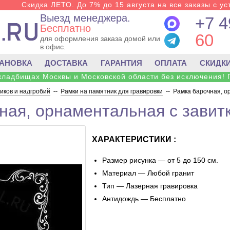
Скидка ЛЕТО. До 7% до 15 августа на все заказы с ус
Выезд менеджера.
+7 4
Бесплатно
60
для оформления заказа домой или
в офис.
ТАНОВКА
ДОСТАВКА
ГАРАНТИЯ
ОПЛАТА
СКИДК
 кладбищах Москвы и Московской области без исключения! 
ков и надгробий
--
Рамки на памятник для гравировки
--
Рамка барочная, о
ная, орнаментальная с завит
ХАРАКТЕРИСТИКИ :
Размер рисунка — от 5 до 150 см.
Материал — Любой гранит
Тип — Лазерная гравировка
Антидождь — Бесплатно