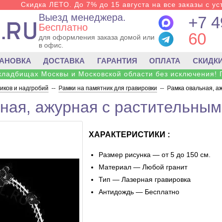
Скидка ЛЕТО. До 7% до 15 августа на все заказы с ус
Выезд менеджера.
+7 4
Бесплатно
60
для оформления заказа домой или
в офис.
ТАНОВКА
ДОСТАВКА
ГАРАНТИЯ
ОПЛАТА
СКИДК
 кладбищах Москвы и Московской области без исключения! 
ков и надгробий
--
Рамки на памятник для гравировки
--
Рамка овальная, а
ная, ажурная с растительным
ХАРАКТЕРИСТИКИ :
Размер рисунка — от 5 до 150 см.
Материал — Любой гранит
Тип — Лазерная гравировка
Антидождь — Бесплатно