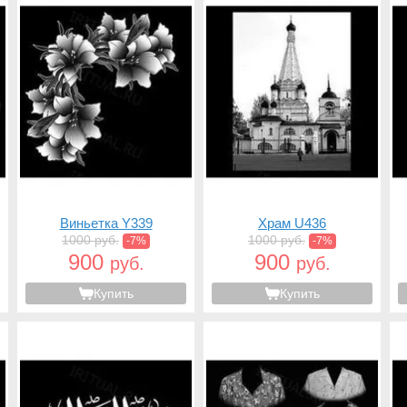
Виньетка Y339
Храм U436
1000 руб.
1000 руб.
-7%
-7%
900
900
руб.
руб.
Купить
Купить