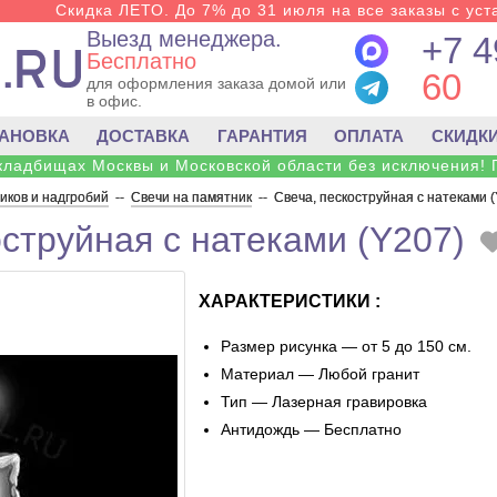
Скидка ЛЕТО. До 7% до 31 июля на все заказы с уста
Выезд менеджера.
+7 4
Бесплатно
60
для оформления заказа домой или
в офис.
ТАНОВКА
ДОСТАВКА
ГАРАНТИЯ
ОПЛАТА
СКИДК
 кладбищах Москвы и Московской области без исключения! 
ков и надгробий
--
Свечи на памятник
--
Свеча, пескоструйная с натеками 
оструйная с натеками (Y207)
ХАРАКТЕРИСТИКИ :
Размер рисунка — от 5 до 150 см.
Материал — Любой гранит
Тип — Лазерная гравировка
Антидождь — Бесплатно