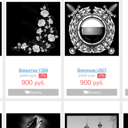
Виньетка Y356
Военным U607
1000 руб.
1000 руб.
-7%
-7%
900
900
руб.
руб.
Купить
Купить