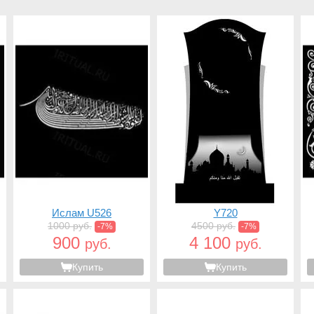
Ислам U526
Y720
1000 руб.
4500 руб.
-7%
-7%
900
4 100
руб.
руб.
Купить
Купить