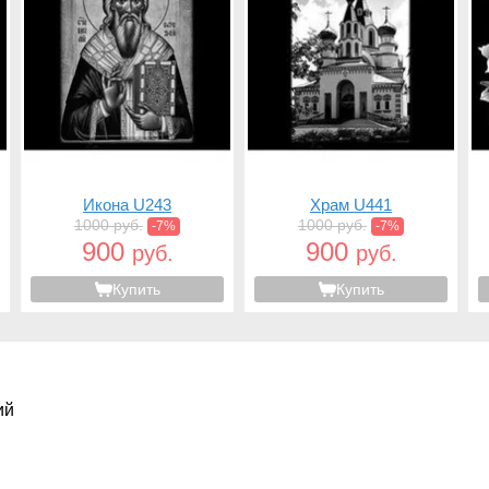
Икона U243
Храм U441
1000 руб.
1000 руб.
-7%
-7%
900
900
руб.
руб.
Купить
Купить
ий