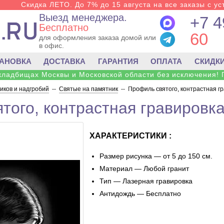
Скидка ЛЕТО. До 7% до 15 августа на все заказы с ус
Выезд менеджера.
+7 4
Бесплатно
60
для оформления заказа домой или
в офис.
ТАНОВКА
ДОСТАВКА
ГАРАНТИЯ
ОПЛАТА
СКИДК
 кладбищах Москвы и Московской области без исключения! 
ков и надгробий
--
Святые на памятник
--
Профиль святого, контрастная гр
того, контрастная гравировка
ХАРАКТЕРИСТИКИ :
Размер рисунка — от 5 до 150 см.
Материал — Любой гранит
Тип — Лазерная гравировка
Антидождь — Бесплатно