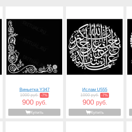
Виньетка Y347
Ислам U555
1000 руб.
1000 руб.
-7%
-7%
900
900
руб.
руб.
Купить
Купить