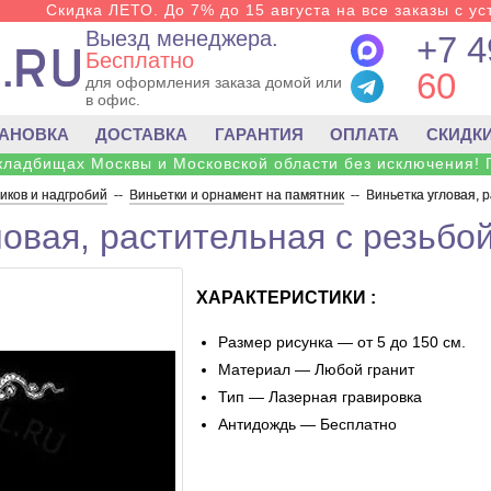
Скидка ЛЕТО. До 7% до 15 августа на все заказы с ус
Выезд менеджера.
+7 4
Бесплатно
60
для оформления заказа домой или
в офис.
ТАНОВКА
ДОСТАВКА
ГАРАНТИЯ
ОПЛАТА
СКИДК
 кладбищах Москвы и Московской области без исключения! 
ков и надгробий
--
Виньетки и орнамент на памятник
--
Виньетка угловая, 
ловая, растительная с резьбой
ХАРАКТЕРИСТИКИ :
Размер рисунка — от 5 до 150 см.
Материал — Любой гранит
Тип — Лазерная гравировка
Антидождь — Бесплатно