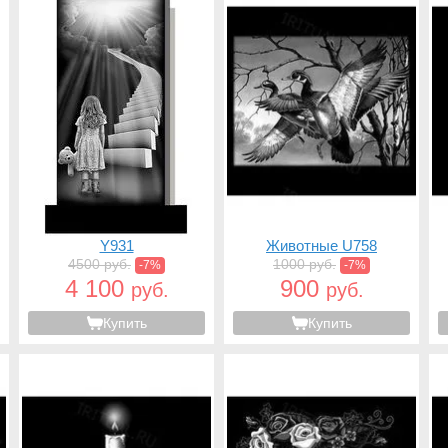
Y931
Животные U758
4500 руб.
1000 руб.
-7%
-7%
4 100
900
руб.
руб.
Купить
Купить