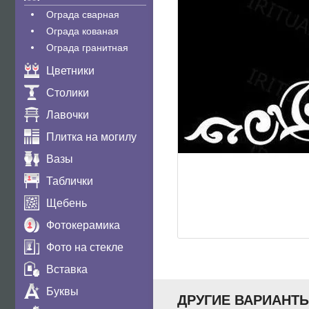
Ограда сварная
Ограда кованая
Ограда гранитная
Цветники
Столики
Лавочки
Плитка на могилу
Вазы
Таблички
Щебень
Фотокерамика
Фото на стекле
Вставка
Буквы
ДРУГИЕ ВАРИАНТ