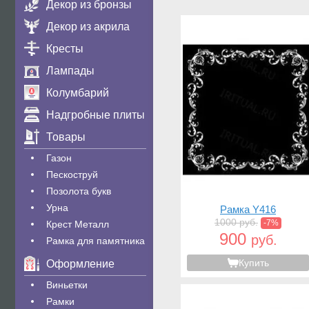
Декор из бронзы
Декор из акрила
Кресты
Лампады
Колумбарий
Надгробные плиты
Товары
Газон
Пескоструй
Позолота букв
Урна
Рамка Y416
1000 руб.
-7%
Крест Металл
900
руб.
Рамка для памятника
Купить
Оформление
Виньетки
Рамки