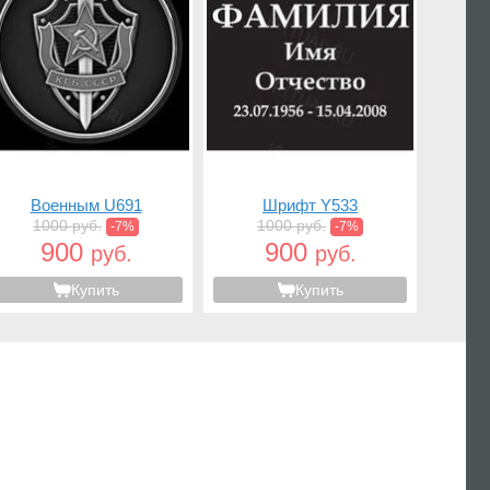
Военным U691
Шрифт Y533
1000 руб.
1000 руб.
-7%
-7%
900
900
руб.
руб.
Купить
Купить