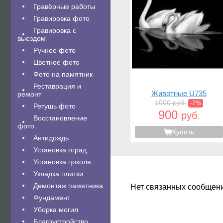
Гравëрные работы
Гравировка фото
Гравировка с
выездом
Ручное фото
Цветное фото
Фото на памятник
Реставрация и
Животные U735
ремонт
1000 руб.
-7%
Ретушь фото
900
руб.
Восстановление
фото
Купить
Антидождь
Установка оград
Установка цоколя
Укладка плитки
Демонтаж памятника
Нет связанных сообщен
Фундамент
Уборка могил
Благоустройство