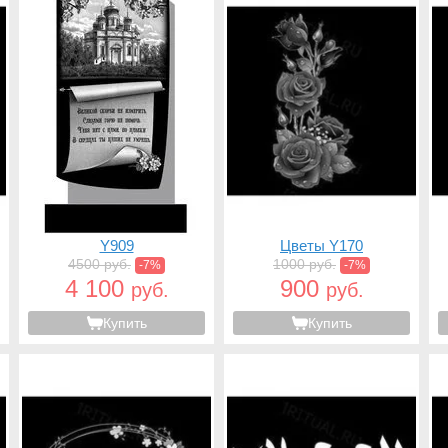
Y909
Цветы Y170
4500 руб.
1000 руб.
-7%
-7%
4 100
900
руб.
руб.
Купить
Купить