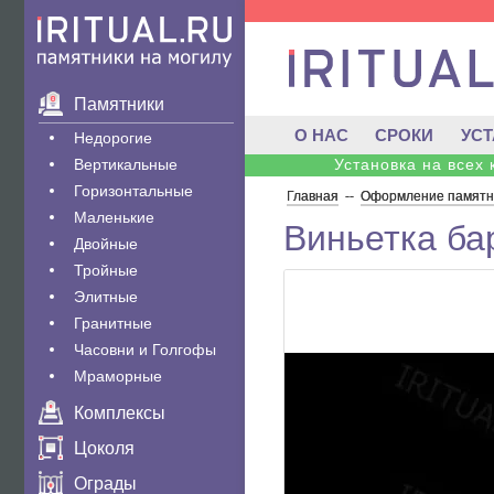
Памятники
О НАС
СРОКИ
УС
Недорогие
Вертикальные
Установка на всех
Горизонтальные
Главная
--
Оформление памятни
Маленькие
Виньетка ба
Двойные
Тройные
Элитные
Гранитные
Часовни и Голгофы
Мраморные
Комплексы
Цоколя
Ограды