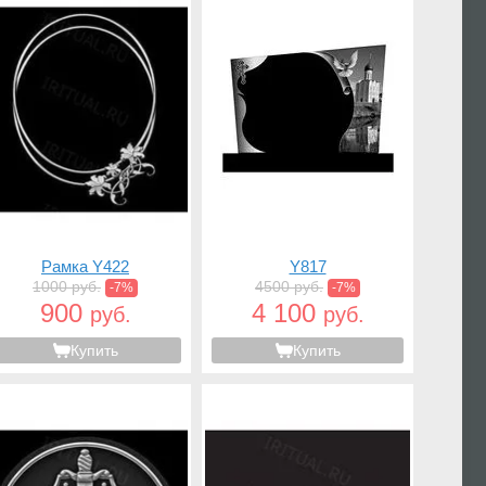
Рамка Y422
Y817
1000 руб.
4500 руб.
-7%
-7%
900
4 100
руб.
руб.
Купить
Купить