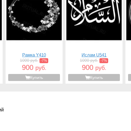
Рамка Y410
Ислам U541
1000 руб.
1000 руб.
-7%
-7%
900
900
руб.
руб.
Купить
Купить
ий