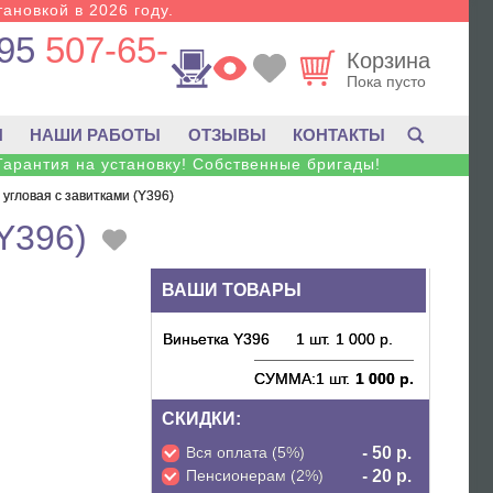
тановкой в 2026 году.
95
507-65-
Корзина
Пока пусто
И
НАШИ РАБОТЫ
ОТЗЫВЫ
КОНТАКТЫ
Гарантия на установку! Собственные бригады!
 угловая с завитками (Y396)
Y396)
ВАШИ ТОВАРЫ
Виньетка Y396
1 шт.
1 000 р.
СУММА:
1 шт.
1 000 р.
СКИДКИ:
Вся оплата (5%)
- 50 р.
Пенсионерам (2%)
- 20 р.