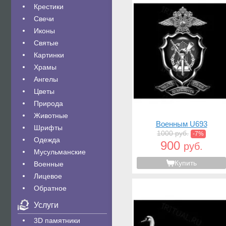
Крестики
Свечи
Иконы
Святые
Картинки
Храмы
Ангелы
Цветы
Природа
Животные
Военным U693
Шрифты
1000 руб.
-7%
Одежда
900
руб.
Мусульманские
Купить
Военные
Лицевое
Обратное
Услуги
3D памятники