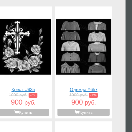
Крест U935
Одежда Y657
1000 руб.
1000 руб.
-7%
-7%
900
900
руб.
руб.
Купить
Купить