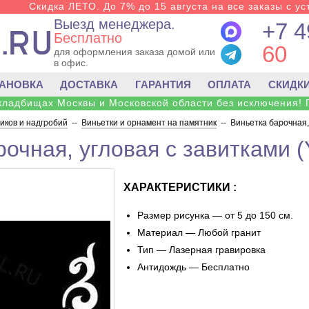
Скидка ЛЕТО. До 7% до 15 августа на все заказы с ус
Выезд менеджера.
+7 4
Бесплатно
60
для оформления заказа домой или
в офис.
ТАНОВКА
ДОСТАВКА
ГАРАНТИЯ
ОПЛАТА
СКИДК
 кладбищах Москвы и Московской области без исключения! 
ков и надгробий
--
Виньетки и орнамент на памятник
--
Виньетка барочная,
рочная, угловая с завитками (
ХАРАКТЕРИСТИКИ :
Размер рисунка — от 5 до 150 см.
Материал — Любой гранит
Тип — Лазерная гравировка
Антидождь — Бесплатно