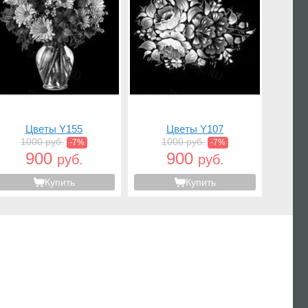
Цветы Y155
Цветы Y107
1000 руб.
1000 руб.
-7%
-7%
900
900
руб.
руб.
Купить
Купить