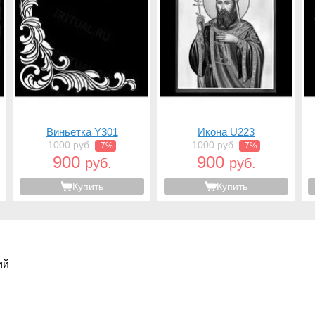
Виньетка Y301
Икона U223
1000 руб.
1000 руб.
-7%
-7%
900
900
руб.
руб.
Купить
Купить
ий