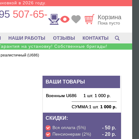
новкой в 2026 году.
95
507-65-
Корзина
Пока пусто
И
НАШИ РАБОТЫ
ОТЗЫВЫ
КОНТАКТЫ
Гарантия на установку! Собственные бригады!
й реалистичный (U686)
ВАШИ ТОВАРЫ
Военным U686
1 шт.
1 000 р.
СУММА:
1 шт.
1 000 р.
СКИДКИ:
Вся оплата (5%)
- 50 р.
Пенсионерам (2%)
- 20 р.