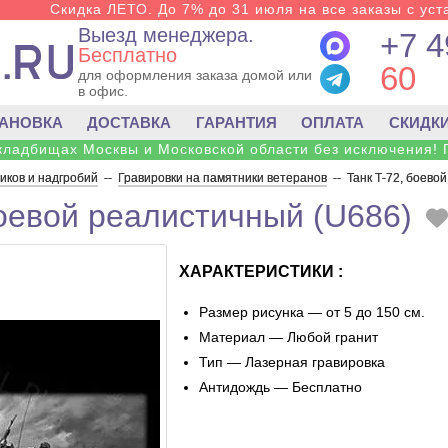
Скидка ЛЕТО. До 7% до 31 июля на все заказы с уста
Выезд менеджера.
+7 4
Бесплатно
60
для оформления заказа домой или
в офис.
ТАНОВКА
ДОСТАВКА
ГАРАНТИЯ
ОПЛАТА
СКИДК
 кладбищах Москвы и Московской области без исключения! 
ков и надгробий
--
Гравировки на памятники ветеранов
--
Танк Т-72, боево
боевой реалистичный (U686)
ХАРАКТЕРИСТИКИ :
Размер рисунка — от 5 до 150 см.
Материал — Любой гранит
Тип — Лазерная гравировка
Антидождь — Бесплатно