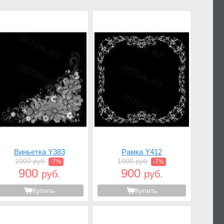
Виньетка Y383
Рамка Y412
1000 руб.
1000 руб.
-7%
-7%
900
900
руб.
руб.
Купить
Купить