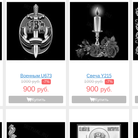
Военным U673
Свеча Y215
1000 руб.
1000 руб.
-7%
-7%
900
900
руб.
руб.
Купить
Купить