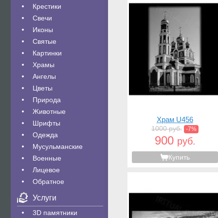
Крестики
Свечи
Иконы
Святые
Картинки
Храмы
Ангелы
Цветы
Природа
Животные
Храм U456
Шрифты
1000 руб.
-7%
Одежда
900
руб.
Мусульманские
Купить
Военные
Лицевое
Обратное
Услуги
3D памятники