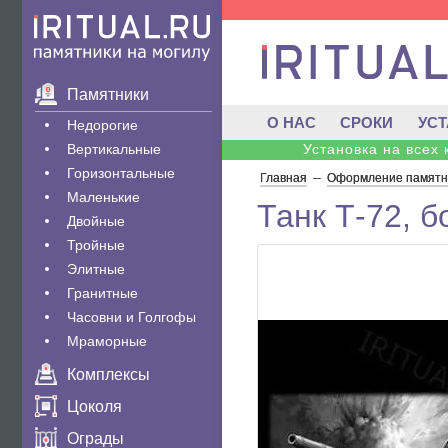
Памятники
О НАС
СРОКИ
УС
Недорогие
Вертикальные
Установка на всех
Горизонтальные
Главная
--
Оформление памятни
Маленькие
Танк Т-72, 
Двойные
Тройные
Элитные
Гранитные
Часовни и Голгофы
Мраморные
Комплексы
Цоколя
Ограды