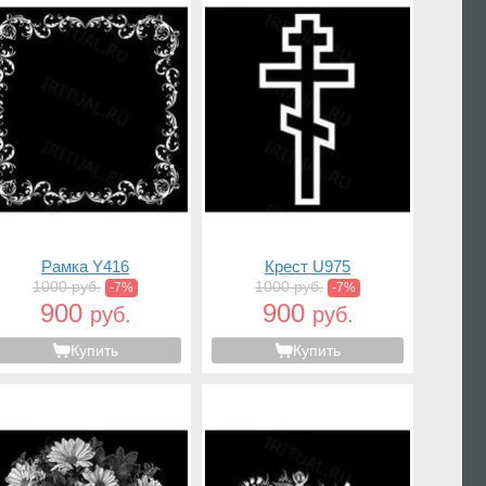
Рамка Y416
Крест U975
1000 руб.
1000 руб.
-7%
-7%
900
900
руб.
руб.
Купить
Купить