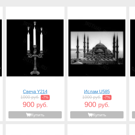
Свеча Y214
Ислам U585
1000 руб.
1000 руб.
-7%
-7%
900
900
руб.
руб.
Купить
Купить