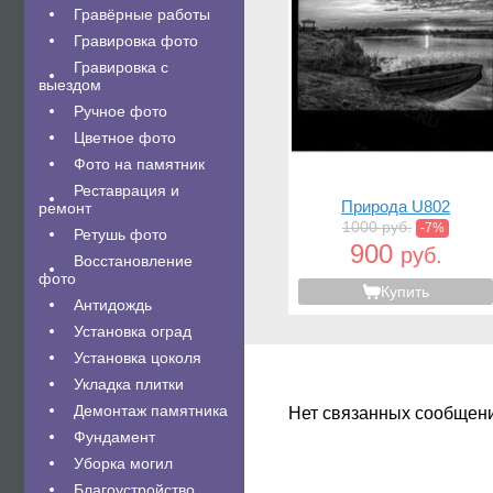
Гравëрные работы
Гравировка фото
Гравировка с
выездом
Ручное фото
Цветное фото
Фото на памятник
Реставрация и
Природа U802
ремонт
1000 руб.
-7%
Ретушь фото
900
руб.
Восстановление
фото
Купить
Антидождь
Установка оград
Установка цоколя
Укладка плитки
Демонтаж памятника
Нет связанных сообщен
Фундамент
Уборка могил
Благоустройство