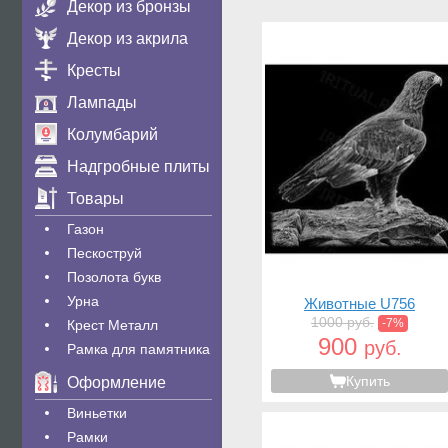
Декор из бронзы
Декор из акрила
Кресты
Лампады
Колумбарий
Надгробные плиты
Товары
Газон
Пескоструй
Позолота букв
Урна
Животные U756
1000 руб.
-7%
Крест Металл
900
руб.
Рамка для памятника
Купить
Оформление
Виньетки
Рамки