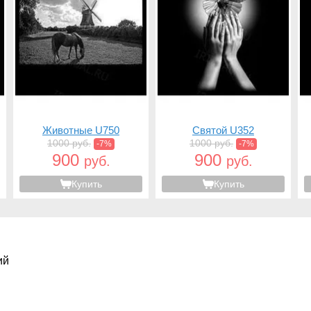
Животные U750
Святой U352
1000 руб.
1000 руб.
-7%
-7%
900
900
руб.
руб.
Купить
Купить
ий