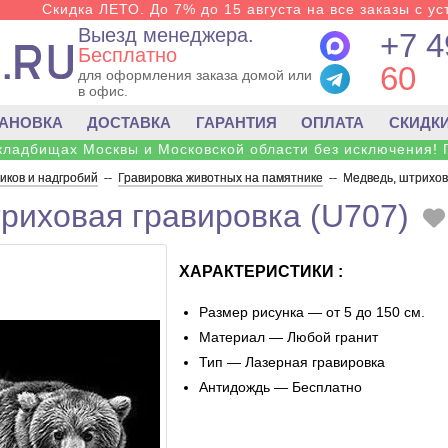
Скидка ЛЕТО. До 7% до 15 августа на все заказы с ус
Выезд менеджера.
+7 4
Бесплатно
60
для оформления заказа домой или
в офис.
ТАНОВКА
ДОСТАВКА
ГАРАНТИЯ
ОПЛАТА
СКИДК
 кладбищах Москвы и Московской области без исключения! 
ков и надгробий
--
Гравировка животных на памятнике
--
Медведь, штрихов
риховая гравировка (U707)
ХАРАКТЕРИСТИКИ :
Размер рисунка — от 5 до 150 см.
Материал — Любой гранит
Тип — Лазерная гравировка
Антидождь — Бесплатно