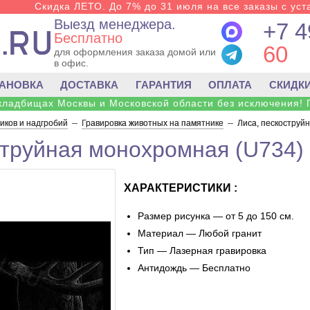
Скидка ЛЕТО. До 7% до 31 июля на все заказы с уста
Выезд менеджера.
+7 4
Бесплатно
60
для оформления заказа домой или
в офис.
ТАНОВКА
ДОСТАВКА
ГАРАНТИЯ
ОПЛАТА
СКИДК
 кладбищах Москвы и Московской области без исключения! 
ков и надгробий
--
Гравировка животных на памятнике
--
Лиса, пескоструй
струйная монохромная (U734)
ХАРАКТЕРИСТИКИ :
Размер рисунка — от 5 до 150 см.
Материал — Любой гранит
Тип — Лазерная гравировка
Антидождь — Бесплатно