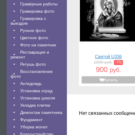
Гравëрные работы
Гравировка фото
Гравировка с
выездом
Ручное фото
Цветное фото
Фото на памятник
Реставрация и
Святой U336
ремонт
1000 руб.
-7%
Ретушь фото
900
руб.
Восстановление
фото
Купить
Антидождь
Установка оград
Установка цоколя
Укладка плитки
Демонтаж памятника
Нет связанных сообщен
Фундамент
Уборка могил
Благоустройство