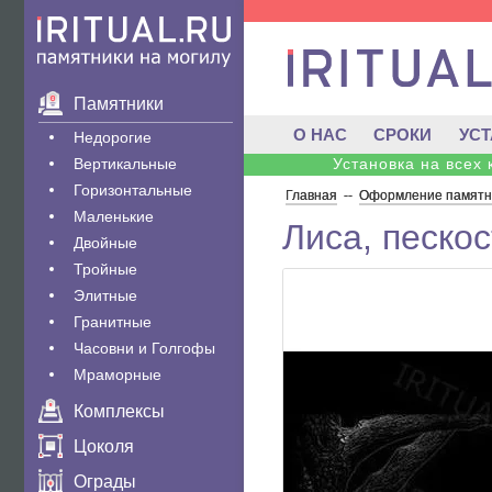
Памятники
О НАС
СРОКИ
УС
Недорогие
Вертикальные
Установка на всех
Горизонтальные
Главная
--
Оформление памятни
Маленькие
Лиса, песко
Двойные
Тройные
Элитные
Гранитные
Часовни и Голгофы
Мраморные
Комплексы
Цоколя
Ограды