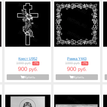
Крест U952
Рамка Y443
1000 руб.
1000 руб.
-7%
-7%
900
900
руб.
руб.
Купить
Купить