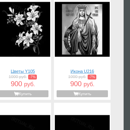
Цветы Y105
Икона U216
1000 руб.
1000 руб.
-7%
-7%
900
900
руб.
руб.
Купить
Купить