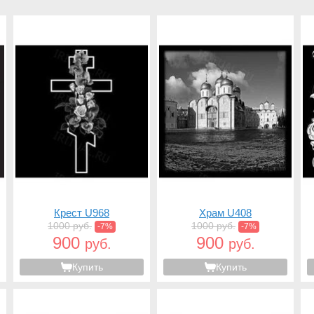
Крест U968
Храм U408
1000 руб.
1000 руб.
-7%
-7%
900
900
руб.
руб.
Купить
Купить