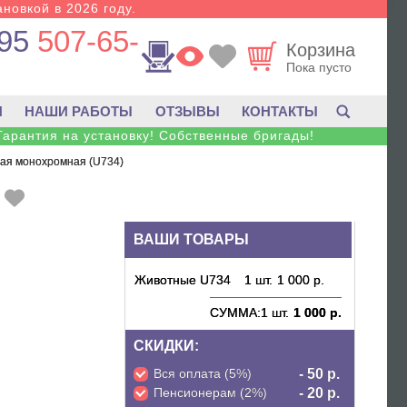
новкой в 2026 году.
95
507-65-
Корзина
Пока пусто
И
НАШИ РАБОТЫ
ОТЗЫВЫ
КОНТАКТЫ
Гарантия на установку! Собственные бригады!
ная монохромная (U734)
ВАШИ ТОВАРЫ
Животные U734
1 шт.
1 000 р.
СУММА:
1 шт.
1 000 р.
СКИДКИ:
Вся оплата (5%)
- 50 р.
Пенсионерам (2%)
- 20 р.