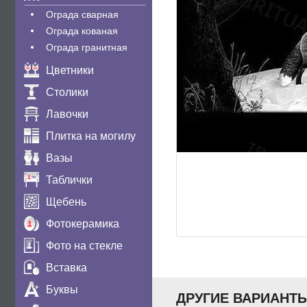
Ограда сварная
Ограда кованая
Ограда гранитная
Цветники
Столики
Лавочки
Плитка на могилу
Вазы
Таблички
Щебень
Фотокерамика
Фото на стекле
Вставка
Буквы
ДРУГИЕ ВАРИАНТ