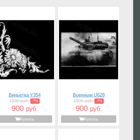
Виньетка Y354
Военным U628
1000 руб.
1000 руб.
-7%
-7%
900
900
руб.
руб.
Купить
Купить