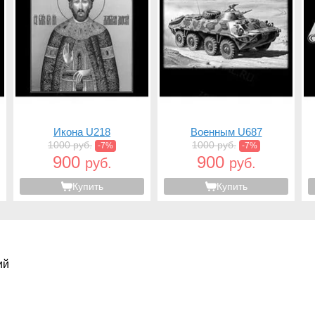
Икона U218
Военным U687
1000 руб.
1000 руб.
-7%
-7%
900
900
руб.
руб.
Купить
Купить
ий