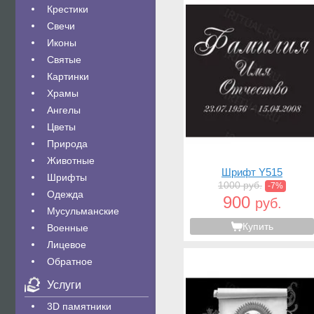
Крестики
Свечи
Иконы
Святые
Картинки
Храмы
Ангелы
Цветы
Природа
Животные
Шрифт Y515
Шрифты
1000 руб.
-7%
Одежда
900
руб.
Мусульманские
Купить
Военные
Лицевое
Обратное
Услуги
3D памятники