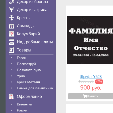
Декор из бронзы
Декор из акрила
Кресты
Лампады
Колумбарий
Надгробные плиты
Товары
Газон
Пескоструй
Позолота букв
Урна
Шрифт Y528
1000 руб.
-7%
Крест Металл
900
руб.
Рамка для памятника
Купить
Оформление
Виньетки
Рамки