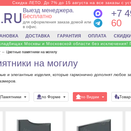
Скидка ЛЕТО. До 7% до 15 августа на все заказы с ус
Выезд менеджера.
+7 4
Бесплатно
60
для оформления заказа домой или
в офис.
ТАНОВКА
ДОСТАВКА
ГАРАНТИЯ
ОПЛАТА
СКИДК
 кладбищах Москвы и Московской области без исключения! 
у
--
Цветные памятники на могилу
ятники на могилу
вые и элегантные изделия, которые гармонично дополнят любое з
азмеров.
Памятники
по Форме
по Видам
Това