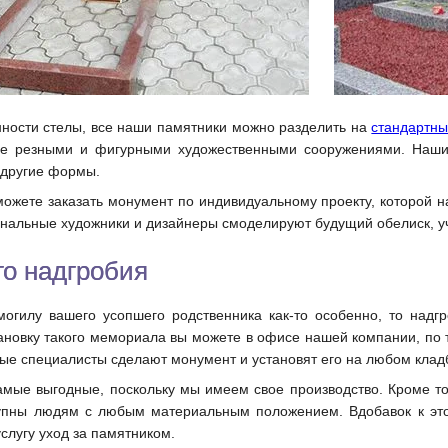
ности стелы, все наши памятники можно разделить на
стандартн
ые резными и фигурными художественными сооружениями. Наши м
и другие формы.
можете заказать монумент по индивидуальному проекту, которой н
нальные художники и дизайнеры смоделируют будущий обелиск, у
го надгробия
огилу вашего усопшего родственника как-то особенно, то надг
тановку такого мемориала вы можете в офисе нашей компании, по 
ные специалисты сделают монумент и установят его на любом кла
ые выгодные, поскольку мы имеем свое производство. Кроме тог
упны людям с любым материальным положением. Вдобавок к это
услугу уход за памятником.