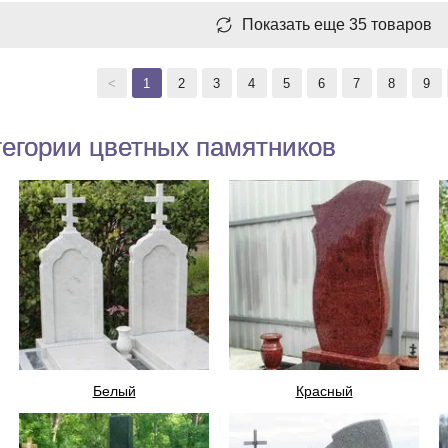
Показать еще 35 товаров
<
1
2
3
4
5
6
7
8
9
егории цветных памятников
Белый
Красный