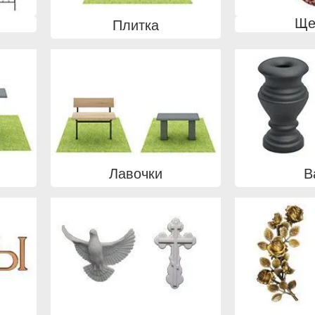
Ще
Плитка
Лавочки
В