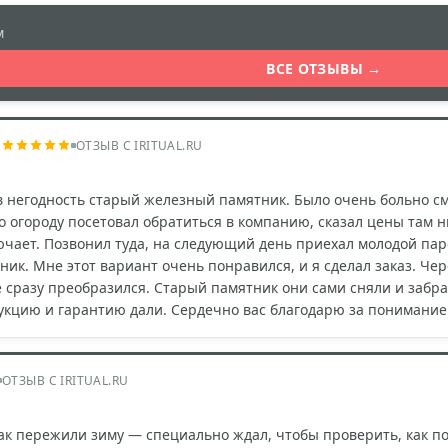
м
ВСЕ ОТЗЫВЫ →
ч
ОТЗЫВ С IRITUAL.RU
 негодность старый железный памятник. Было очень больно смот
о огороду посетовал обратиться в компанию, сказал цены там н
ючает. Позвонил туда, на следующий день приехал молодой па
ик. Мне этот вариант очень понравился, и я сделал заказ. Че
е сразу преобразился. Старый памятник они сами сняли и забр
укцию и гарантию дали. Сердечно вас благодарю за понимание
ОТЗЫВ С IRITUAL.RU
как пережили зиму — специально ждал, чтобы проверить, как по