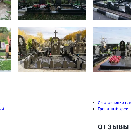
е
а
Изготовление па
ый
Гранитный крест
ОТЗЫВЫ