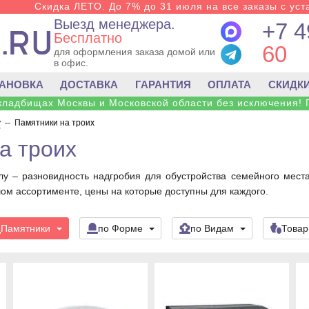
Скидка ЛЕТО. До 7% до 31 июля на все заказы с уста
Выезд менеджера.
+7 4
Бесплатно
60
для оформления заказа домой или
в офис.
ТАНОВКА
ДОСТАВКА
ГАРАНТИЯ
ОПЛАТА
СКИДК
 кладбищах Москвы и Московской области без исключения! 
у
--
Памятники на троих
а троих
лу – разновидность надгробия для обустройства семейного мест
ом ассортименте, цены на которые доступны для каждого.
Памятники
по Форме
по Видам
Това